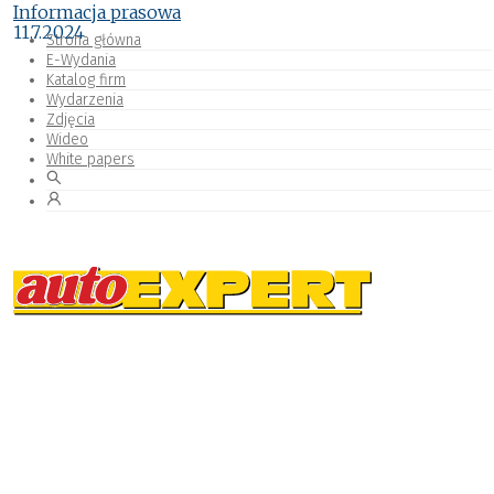
Informacja prasowa
11.7.2024
Strona główna
E-Wydania
Katalog firm
Wydarzenia
Zdjęcia
Wideo
White papers