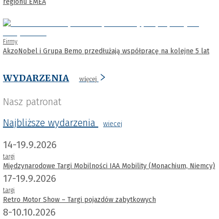
regionu EMEA
Firmy
AkzoNobel i Grupa Bemo przedłużają współpracę na kolejne 5 lat
WYDARZENIA
więcej
Nasz patronat
Najbliższe wydarzenia
wiecej
14-19.9.2026
targi
Międzynarodowe Targi Mobilności IAA Mobility (Monachium, Niemcy)
17-19.9.2026
targi
Retro Motor Show – Targi pojazdów zabytkowych
8-10.10.2026