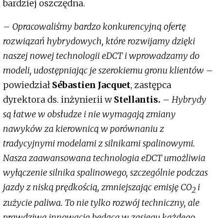
bardziej oszczędna.
–
Opracowaliśmy bardzo konkurencyjną ofertę
rozwiązań hybrydowych, które rozwijamy dzięki
naszej nowej technologii eDCT i wprowadzamy do
modeli, udostępniając je szerokiemu gronu klientów
–
powiedział
Sébastien Jacquet
, zastępca
dyrektora ds. inżynierii w
Stellantis.
–
Hybrydy
są łatwe w obsłudze i nie wymagają zmiany
nawyków za kierownicą w porównaniu z
tradycyjnymi modelami z silnikami spalinowymi.
Nasza zaawansowana technologia eDCT umożliwia
wyłączenie silnika spalinowego, szczególnie podczas
jazdy z niską prędkością, zmniejszając emisję CO
i
2
zużycie paliwa. To nie tylko rozwój techniczny, ale
prawdziwa innowacja będąca w zasięgu każdego