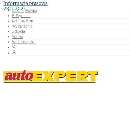
Informacja prasowa
28.11.2023
Strona główna
E-Wydania
Katalog firm
Wydarzenia
Zdjęcia
Wideo
White papers