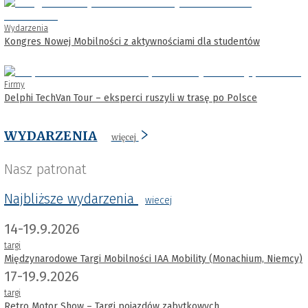
Wydarzenia
Kongres Nowej Mobilności z aktywnościami dla studentów
Firmy
Delphi TechVan Tour – eksperci ruszyli w trasę po Polsce
WYDARZENIA
więcej
Nasz patronat
Najbliższe wydarzenia
wiecej
14-19.9.2026
targi
Międzynarodowe Targi Mobilności IAA Mobility (Monachium, Niemcy)
17-19.9.2026
targi
Retro Motor Show – Targi pojazdów zabytkowych