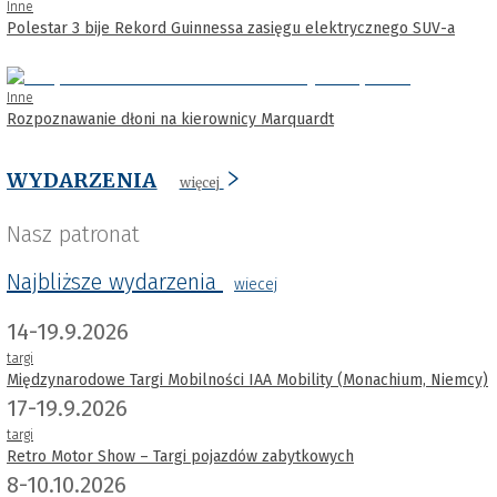
Inne
Polestar 3 bije Rekord Guinnessa zasięgu elektrycznego SUV-a
Inne
Rozpoznawanie dłoni na kierownicy Marquardt
WYDARZENIA
więcej
Nasz patronat
Najbliższe wydarzenia
wiecej
14-19.9.2026
targi
Międzynarodowe Targi Mobilności IAA Mobility (Monachium, Niemcy)
17-19.9.2026
targi
Retro Motor Show – Targi pojazdów zabytkowych
8-10.10.2026