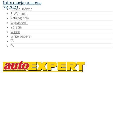
Informacja prasowa
7.8.2023
Strona główna
E-Wydania
Katalog firm
Wydarzenia
Zdjęcia
Wideo
White papers