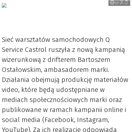
Q S
e
r
v
i
c
C
a
s
t
r
o
Sieć warsztatów samochodowych Q
Service Castrol ruszyła z nową kampanią
wizerunkową z drifterem Bartoszem
Ostałowskim, ambasadorem marki.
Działania obejmują produkcję materiałów
video, które będą udostępniane w
mediach społecznościowych marki oraz
publikowane w ramach kampanii online i
social media (Facebook, Instagram,
YouTube). Za ich realizację odpowiada