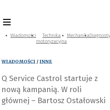
Wiadomości
Technika
Mechanika
Diagnost
motoryzacyjna
WIADOMOŚCI
/
INNE
Q Service Castrol startuje z
nową kampanią. W roli
głównej – Bartosz Ostałowski
e
l