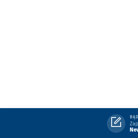
BĄD
Zap
New