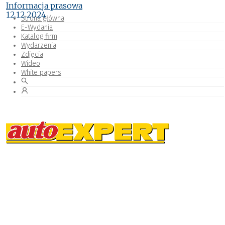
Informacja prasowa
12.12.2024
Strona główna
E-Wydania
Katalog firm
Wydarzenia
Zdjęcia
Wideo
White papers