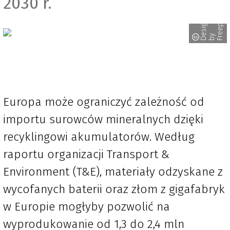
2030 r.
D
s
i
g
n
e
d
b
F
r
e
e
p
i
k
e
y
Europa może ograniczyć zależność od
importu surowców mineralnych dzięki
recyklingowi akumulatorów. Według
raportu organizacji Transport &
Environment (T&E), materiały odzyskane z
wycofanych baterii oraz złom z gigafabryk
w Europie mogłyby pozwolić na
wyprodukowanie od 1,3 do 2,4 mln