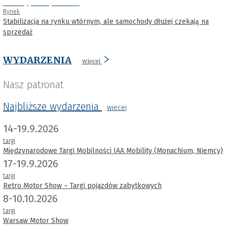
Rynek
Stabilizacja na rynku wtórnym, ale samochody dłużej czekają na
sprzedaż
WYDARZENIA
więcej
Nasz patronat
Najbliższe wydarzenia
wiecej
14-19.9.2026
targi
Międzynarodowe Targi Mobilności IAA Mobility (Monachium, Niemcy)
17-19.9.2026
targi
Retro Motor Show – Targi pojazdów zabytkowych
8-10.10.2026
targi
Warsaw Motor Show