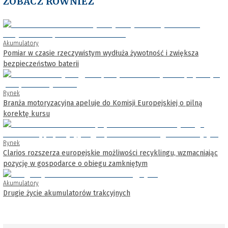
ZOBACZ RÓWNIEŻ
Akumulatory
Pomiar w czasie rzeczywistym wydłuża żywotność i zwiększa
bezpieczeństwo baterii
Rynek
Branża motoryzacyjna apeluje do Komisji Europejskiej o pilną
korektę kursu
Rynek
Clarios rozszerza europejskie możliwości recyklingu, wzmacniając
pozycję w gospodarce o obiegu zamkniętym
Akumulatory
Drugie życie akumulatorów trakcyjnych