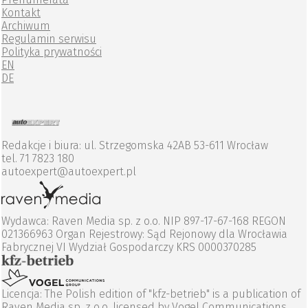
Kontakt
Archiwum
Regulamin serwisu
Polityka prywatności
EN
DE
Redakcje i biura: ul. Strzegomska 42AB 53-611 Wrocław
tel. 71 7823 180
autoexpert@autoexpert.pl
Wydawca: Raven Media sp. z o.o. NIP 897-17-67-168 REGON
021366963 Organ Rejestrowy: Sąd Rejonowy dla Wrocławia
Fabrycznej VI Wydział Gospodarczy KRS 0000370285
Licencja: The Polish edition of "kfz-betrieb" is a publication of
Raven Media sp. z o.o. licensed by Vogel Communications