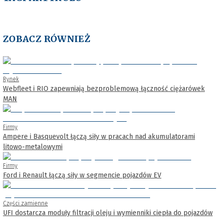
ZOBACZ RÓWNIEŻ
Rynek
Webfleet i RIO zapewniają bezproblemową łączność ciężarówek
MAN
Firmy
Ampere i Basquevolt łączą siły w pracach nad akumulatorami
litowo-metalowymi
Firmy
Ford i Renault łączą siły w segmencie pojazdów EV
Części zamienne
UFI dostarcza moduły filtracji oleju i wymienniki ciepła do pojazdów