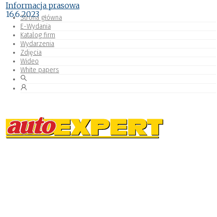
Informacja prasowa
16.6.2023
Strona główna
E-Wydania
Katalog firm
Wydarzenia
Zdjęcia
Wideo
White papers