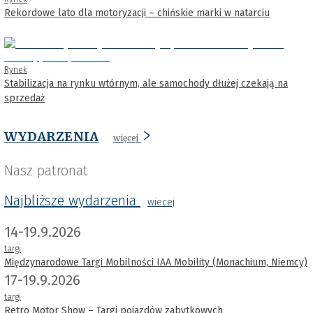
Rekordowe lato dla motoryzacji – chińskie marki w natarciu
Rynek
Stabilizacja na rynku wtórnym, ale samochody dłużej czekają na
sprzedaż
WYDARZENIA
więcej
Nasz patronat
Najbliższe wydarzenia
wiecej
14-19.9.2026
targi
Międzynarodowe Targi Mobilności IAA Mobility (Monachium, Niemcy)
17-19.9.2026
targi
Retro Motor Show – Targi pojazdów zabytkowych