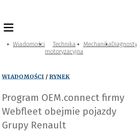
Wiadomości
Technika
Mechanika
Diagnost
motoryzacyjna
WIADOMOŚCI
/
RYNEK
Program OEM.connect firmy
Webfleet obejmie pojazdy
Grupy Renault
n
i
s
l
S
T
A
U
B
,
S
é
b
a
s
t
e
P
u
b
l
i
c
i
C
o
n
s
e
i