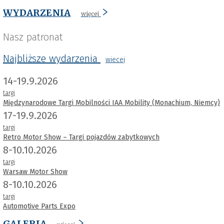
WYDARZENIA
więcej
Nasz patronat
Najbliższe wydarzenia
wiecej
14-19.9.2026
targi
Międzynarodowe Targi Mobilności IAA Mobility (Monachium, Niemcy)
17-19.9.2026
targi
Retro Motor Show – Targi pojazdów zabytkowych
8-10.10.2026
targi
Warsaw Motor Show
8-10.10.2026
targi
Automotive Parts Expo
GALERIA