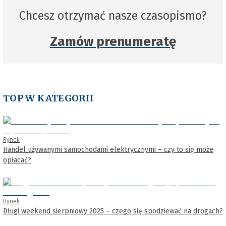
Chcesz otrzymać nasze czasopismo?
Zamów prenumeratę
TOP W KATEGORII
Rynek
Handel używanymi samochodami elektrycznymi – czy to się może
opłacać?
Rynek
Długi weekend sierpniowy 2025 – czego się spodziewać na drogach?