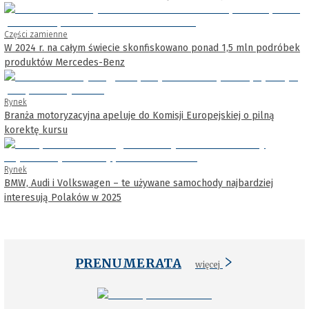
Części zamienne
W 2024 r. na całym świecie skonfiskowano ponad 1,5 mln podróbek
produktów Mercedes-Benz
Rynek
Branża motoryzacyjna apeluje do Komisji Europejskiej o pilną
korektę kursu
Rynek
BMW, Audi i Volkswagen – te używane samochody najbardziej
interesują Polaków w 2025
PRENUMERATA
więcej