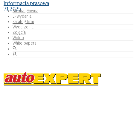
Informacja prasowa
7.1.2025
Strona główna
E-Wydania
Katalog firm
Wydarzenia
Zdjęcia
Wideo
White papers