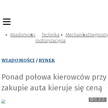
Wiadomości
Technika
Mechanika
Diagnost
motoryzacyjna
WIADOMOŚCI
/
RYNEK
Ponad połowa kierowców przy
zakupie auta kieruje się ceną
D
s
i
g
n
e
d
b
F
r
e
e
p
i
k
e
y