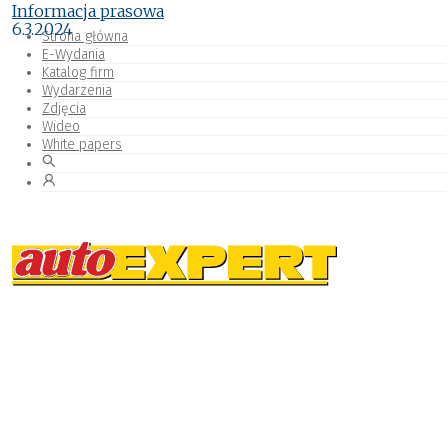
Informacja prasowa
6.3.2024
Strona główna
E-Wydania
Katalog firm
Wydarzenia
Zdjęcia
Wideo
White papers