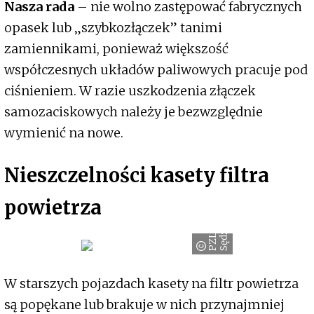
Nasza rada
– nie wolno zastępować fabrycznych
opasek lub „szybkozłączek” tanimi
zamiennikami, ponieważ większość
współczesnych układów paliwowych pracuje pod
ciśnieniem. W razie uszkodzenia złączek
samozaciskowych należy je bezwzględnie
wymienić na nowe.
Nieszczelności kasety filtra
powietrza
w
P
Z
L
S
ę
d
z
i
s
z
ó
W starszych pojazdach kasety na filtr powietrza
są popękane lub brakuje w nich przynajmniej