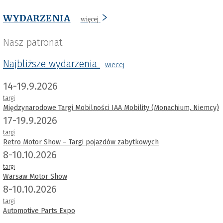
WYDARZENIA
więcej
Nasz patronat
Najbliższe wydarzenia
wiecej
14-19.9.2026
targi
Międzynarodowe Targi Mobilności IAA Mobility (Monachium, Niemcy)
17-19.9.2026
targi
Retro Motor Show – Targi pojazdów zabytkowych
8-10.10.2026
targi
Warsaw Motor Show
8-10.10.2026
targi
Automotive Parts Expo