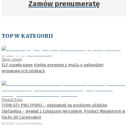
Zamów prenumeratę
TOP W KATEGORII
Oleje i smary
ELF rozwija gamę olejów premium z myślą o najbardziej
wymagających silnikach
Produkt Roku
TITAN GT1 PRO FPW03 – odpowiedź na problemy silników
Stellantisa – wywiad z Łukaszem Hercogiem, Product Managerem w
Fuchs Oil Corporation
Artykuł sponsorowany