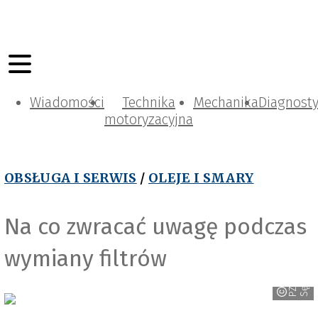
Wiadomości
Technika
Mechanika
Diagnost
motoryzacyjna
OBSŁUGA I SERWIS
/
OLEJE I SMARY
Na co zwracać uwagę podczas
wymiany filtrów
w
P
Z
L
S
ę
d
z
i
s
z
ó