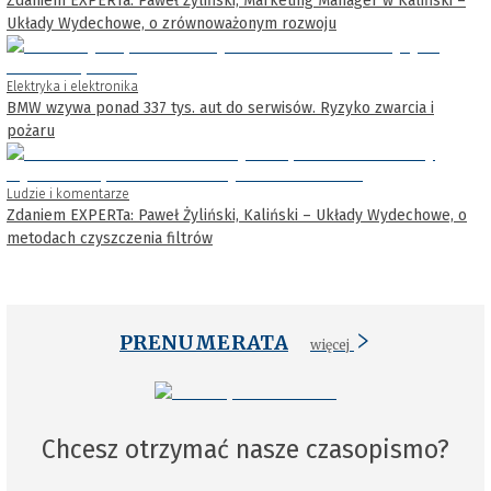
Zdaniem EXPERTa: Paweł Żyliński, Marketing Manager w Kaliński –
Układy Wydechowe, o zrównoważonym rozwoju
Elektryka i elektronika
BMW wzywa ponad 337 tys. aut do serwisów. Ryzyko zwarcia i
pożaru
Ludzie i komentarze
Zdaniem EXPERTa: Paweł Żyliński, Kaliński – Układy Wydechowe, o
metodach czyszczenia filtrów
PRENUMERATA
więcej
Chcesz otrzymać nasze czasopismo?