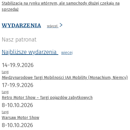
Stabilizacja na rynku wtórnym, ale samochody dłużej czekają na
sprzedaż
WYDARZENIA
więcej
Nasz patronat
Najbliższe wydarzenia
wiecej
14-19.9.2026
targi
Międzynarodowe Targi Mobilności IAA Mobility (Monachium, Niemcy)
17-19.9.2026
targi
Retro Motor Show – Targi pojazdów zabytkowych
8-10.10.2026
targi
Warsaw Motor Show
8-10.10.2026