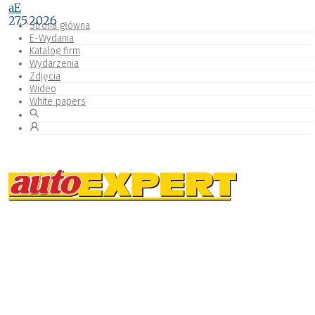
aE
27.5.2026
Strona główna
E-Wydania
Katalog firm
Wydarzenia
Zdjęcia
Wideo
White papers