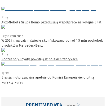
Firmy
AkzoNobel i Grupa Bemo przedłużają współpracę na kolejne 5 lat
Części zamienne
W 2024 r. na całym świecie skonfiskowano ponad 1,5 mln podróbek
produktów Mercedes-Benz
Firmy
Podzespoły Toyoty powstają w polskich fabrykach
Rynek
Branża motoryzacyjna apeluje do Komisji Europejskiej o pilną
korektę kursu
PRENUMERATA
więcej