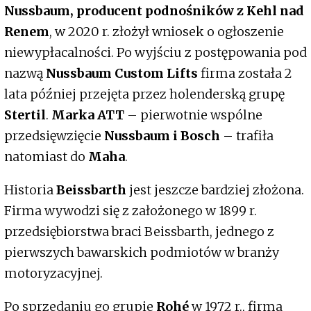
Nussbaum, producent podnośników z Kehl nad
Renem
, w 2020 r. złożył wniosek o ogłoszenie
niewypłacalności. Po wyjściu z postępowania pod
nazwą
Nussbaum Custom Lifts
firma została 2
lata później przejęta przez holenderską grupę
Stertil
.
Marka ATT
– pierwotnie wspólne
przedsięwzięcie
Nussbaum i Bosch
– trafiła
natomiast do
Maha
.
Historia
Beissbarth
jest jeszcze bardziej złożona.
Firma wywodzi się z założonego w 1899 r.
przedsiębiorstwa braci Beissbarth, jednego z
pierwszych bawarskich podmiotów w branży
motoryzacyjnej.
Po sprzedaniu go grupie
Rohé
w 1972 r., firma