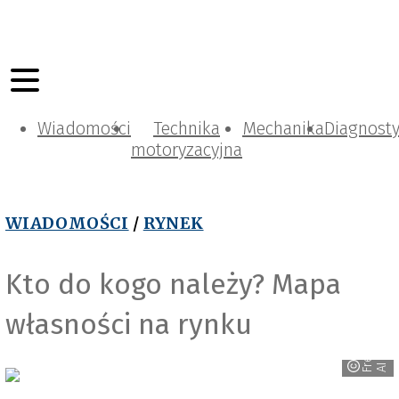
Wiadomości
Technika
Mechanika
Diagnost
motoryzacyjna
WIADOMOŚCI
/
RYNEK
Kto do kogo należy? Mapa
własności na rynku
F
e
e
p
i
k
A
r
I