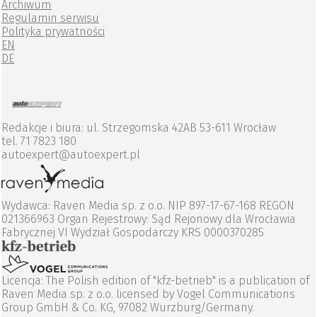
Archiwum
Regulamin serwisu
Polityka prywatności
EN
DE
Redakcje i biura: ul. Strzegomska 42AB 53-611 Wrocław
tel. 71 7823 180
autoexpert@autoexpert.pl
Wydawca: Raven Media sp. z o.o. NIP 897-17-67-168 REGON
021366963 Organ Rejestrowy: Sąd Rejonowy dla Wrocławia
Fabrycznej VI Wydział Gospodarczy KRS 0000370285
Licencja: The Polish edition of "kfz-betrieb" is a publication of
Raven Media sp. z o.o. licensed by Vogel Communications
Group GmbH & Co. KG, 97082 Wurzburg/Germany.