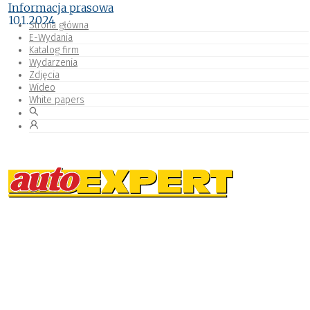
Informacja prasowa
10.1.2024
Strona główna
E-Wydania
Katalog firm
Wydarzenia
Zdjęcia
Wideo
White papers