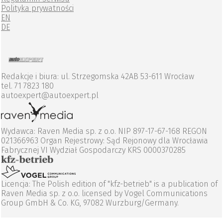
Polityka prywatności
EN
DE
Redakcje i biura: ul. Strzegomska 42AB 53-611 Wrocław
tel. 71 7823 180
autoexpert@autoexpert.pl
Wydawca: Raven Media sp. z o.o. NIP 897-17-67-168 REGON
021366963 Organ Rejestrowy: Sąd Rejonowy dla Wrocławia
Fabrycznej VI Wydział Gospodarczy KRS 0000370285
Licencja: The Polish edition of "kfz-betrieb" is a publication of
Raven Media sp. z o.o. licensed by Vogel Communications
Group GmbH & Co. KG, 97082 Wurzburg/Germany.