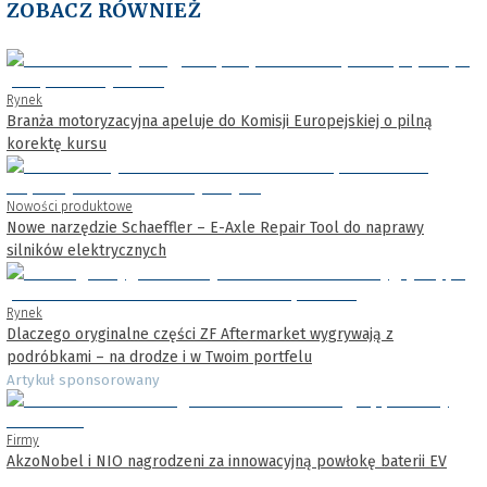
ZOBACZ RÓWNIEŻ
Rynek
Branża motoryzacyjna apeluje do Komisji Europejskiej o pilną
korektę kursu
Nowości produktowe
Nowe narzędzie Schaeffler – E-Axle Repair Tool do naprawy
silników elektrycznych
Rynek
Dlaczego oryginalne części ZF Aftermarket wygrywają z
podróbkami – na drodze i w Twoim portfelu
Artykuł sponsorowany
Firmy
AkzoNobel i NIO nagrodzeni za innowacyjną powłokę baterii EV