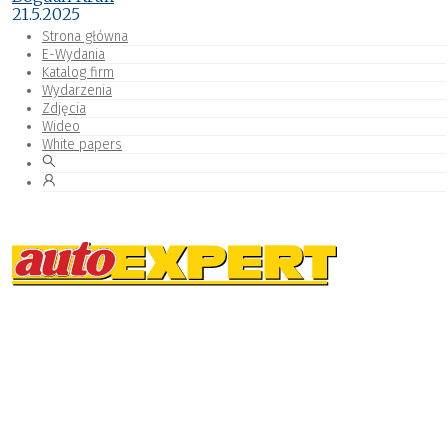
21.5.2025
Strona główna
E-Wydania
Katalog firm
Wydarzenia
Zdjęcia
Wideo
White papers