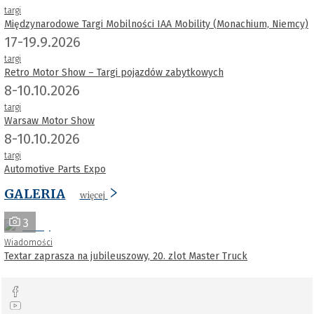
targi
Międzynarodowe Targi Mobilności IAA Mobility (Monachium, Niemcy)
17-19.9.2026
targi
Retro Motor Show – Targi pojazdów zabytkowych
8-10.10.2026
targi
Warsaw Motor Show
8-10.10.2026
targi
Automotive Parts Expo
GALERIA
więcej
3
Wiadomości
Textar zaprasza na jubileuszowy, 20. zlot Master Truck