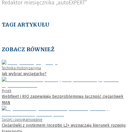
Redaktor miesięcznika „autoEXPERT”
TAGI ARTYKUŁU
ZOBACZ RÓWNIEŻ
Technika motoryzacyjna
Jak wybrać wyciągarkę?
Rynek
Webfleet i RIO zapewniają bezproblemową łączność ciężarówek
MAN
Sprzęt i oprogramowanie
Ciężarówki z systemem Inceptio L2+ wyznaczają kierunek rozwoju
transportu