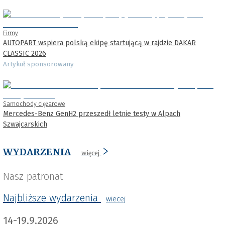
Firmy
AUTOPART wspiera polską ekipę startującą w rajdzie DAKAR
CLASSIC 2026
Artykuł sponsorowany
Samochody ciężarowe
Mercedes-Benz GenH2 przeszedł letnie testy w Alpach
Szwajcarskich
WYDARZENIA
więcej
Nasz patronat
Najbliższe wydarzenia
wiecej
14-19.9.2026