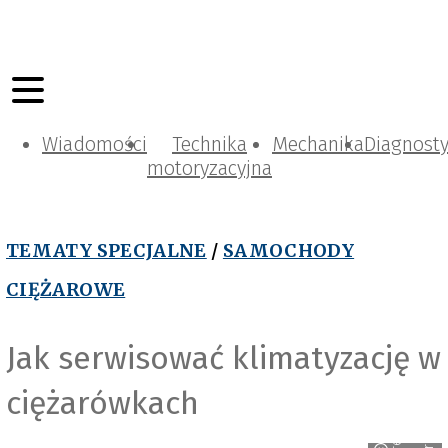
Wiadomości
Technika
Mechanika
Diagnost
motoryzacyjna
TEMATY SPECJALNE
/
SAMOCHODY
CIĘŻAROWE
Jak serwisować klimatyzację w
ciężarówkach
h
r
e
e
p
i
k
r
o
s
t
o
o
l
e