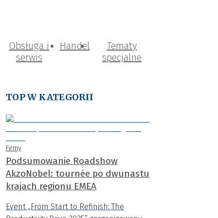
Obsługa i
Handel
Tematy
serwis
specjalne
TOP W KATEGORII
Firmy
Podsumowanie Roadshow
AkzoNobel: tournée po dwunastu
krajach regionu EMEA
Event „From Start to Refinish: The