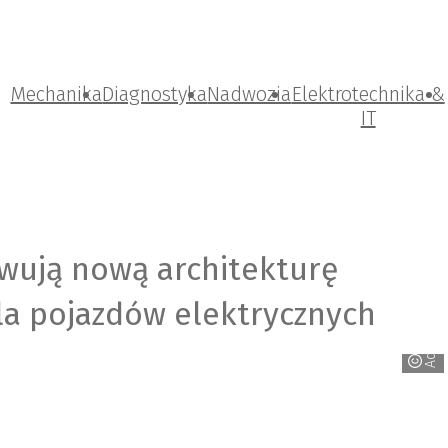
Mechanika
Diagnostyka
Nadwozia
Elektrotechnika &
IT
AdobeStock_phonlamaiphoto
owują nową architekturę
la pojazdów elektrycznych