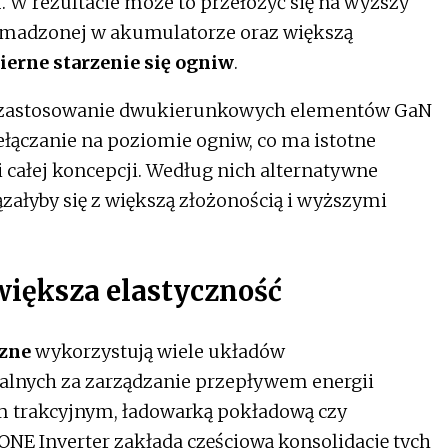
W rezultacie może to przełożyć się na wyższy
romadzonej w akumulatorze oraz większą
erne starzenie się ogniw
.
że zastosowanie dwukierunkowych elementów GaN
łączanie na poziomie ogniw, co ma istotne
i całej koncepcji. Według nich alternatywne
ałyby się z większą złożonością i wyższymi
iększa elastyczność
zne
wykorzystują wiele układów
alnych za zarządzanie przepływem energii
 trakcyjnym, ładowarką pokładową czy
NE Inverter zakłada częściową konsolidację tych