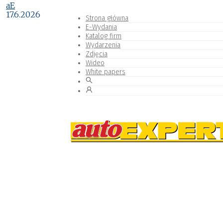
aE
17.6.2026
Strona główna
E-Wydania
Katalog firm
Wydarzenia
Zdjęcia
Wideo
White papers