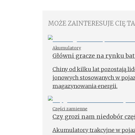
MOŻE ZAINTERESUJE CIĘ T
Akumulatory
Główni gracze na rynku bat
Chiny od kilku lat pozostają li
jonowych stosowanych w pojaz
magazynowania energii.
Części zamienne
Czy grozi nam niedobór cz
Akumulatory trakcyjne w pojaz