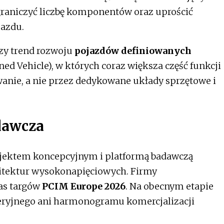
ograniczyć liczbę komponentów oraz uprościć
jazdu.
szy trend rozwoju
pojazdów definiowanych
ed Vehicle), w których coraz większa część funkcji
anie, a nie przez dedykowane układy sprzętowe i
dawcza
ojektem koncepcyjnym i platformą badawczą
hitektur wysokonapięciowych. Firmy
as targów
PCIM Europe 2026
. Na obecnym etapie
eryjnego ani harmonogramu komercjalizacji