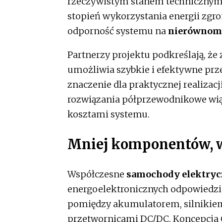
rzeczywistym stanem technicznym. 
stopień wykorzystania energii zg
odporność systemu na
nierównomi
Partnerzy projektu podkreślają, 
umożliwia szybkie i efektywne prze
znaczenie dla praktycznej realizacj
rozwiązania półprzewodnikowe wiąz
kosztami systemu.
Mniej komponentów, w
Współczesne
samochody elektryc
energoelektronicznych odpowiedzi
pomiędzy akumulatorem, silnikiem
przetwornicami DC/DC. Koncepcja O