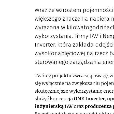
Wraz ze wzrostem pojemności
większego znaczenia nabiera n
wyrażona w kilowatogodzinach,
wykorzystania. Firmy IAV i Ne
Inverter, która zakłada odejści
wysokonapięciowej na rzecz b
sterowanego zarządzania energ
Twórcy projektu zwracają uwagę, że
się wyłącznie na zwiększaniu poje
skuteczniejsze wykorzystanie ener
służyć koncepcja
ONE Inverter
, o
inżynierską IAV
oraz
producenta
Rozwiązanie bazuje na architektur