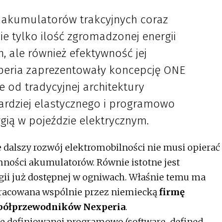
 akumulatorów trakcyjnych coraz
ie tylko ilość zgromadzonej energii
 ale również efektywność jej
xperia zaprezentowały koncepcję ONE
e od tradycyjnej architektury
ardziej elastycznego i programowo
ią w pojeździe elektrycznym.
 dalszy rozwój elektromobilności nie musi opierać
mności akumulatorów. Równie istotne jest
gii już dostępnej w ogniwach. Właśnie temu ma
pracowana wspólnie przez niemiecką
firmę
 półprzewodników Nexperia
.
ze definiowanej programowo (software-defined