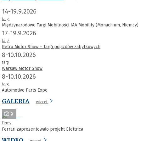
14-19.9.2026
targi
Międzynarodowe Targi Mobilności IAA Mobility (Monachium, Niemcy)
17-19.9.2026
targi
Retro Motor Show – Targi pojazdów zabytkowych
8-10.10.2026
targi
Warsaw Motor Show
8-10.10.2026
targi
Automotive Parts Expo
GALERIA
więcej
9
Firmy
Ferrari zaprezentowało projekt Elettrica
WIDEO
więcej