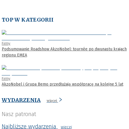
TOP W KATEGORII
Firmy
Podsumowanie Roadshow AkzoNobel: tournée po dwunastu krajach
regionu EMEA
Firmy
AkzoNobel i Grupa Bemo przedłużają współpracę na kolejne 5 lat
WYDARZENIA
więcej
Nasz patronat
Najbliższe wydarzenia
wiecej