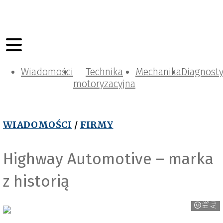
Wiadomości
Technika
Mechanika
Diagnost
motoryzacyjna
WIADOMOŚCI
/
FIRMY
Highway Automotive – marka
z historią
e
H
i
g
h
w
a
y
A
u
t
o
m
o
t
i
v