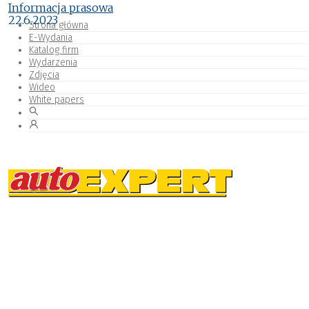
Informacja prasowa
22.6.2023
Strona główna
E-Wydania
Katalog firm
Wydarzenia
Zdjęcia
Wideo
White papers