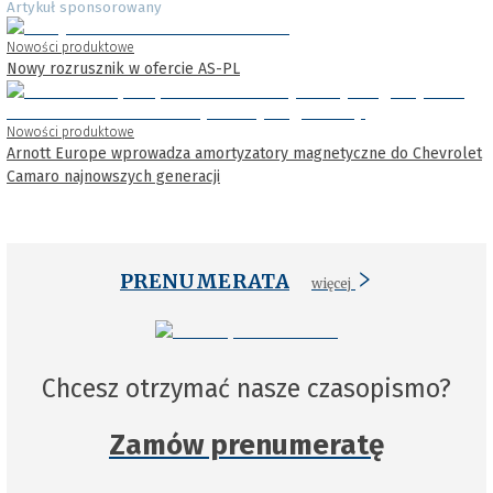
Artykuł sponsorowany
Nowości produktowe
Nowy rozrusznik w ofercie AS-PL
Nowości produktowe
Arnott Europe wprowadza amortyzatory magnetyczne do Chevrolet
Camaro najnowszych generacji
PRENUMERATA
więcej
Chcesz otrzymać nasze czasopismo?
Zamów prenumeratę