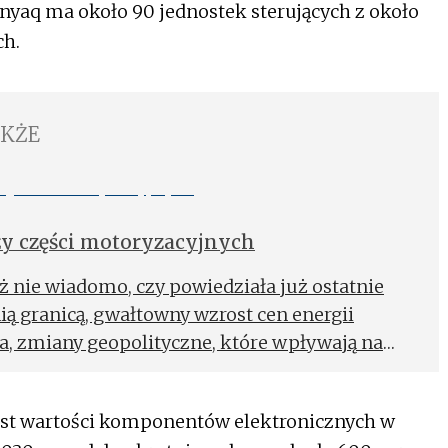
yaq ma około 90 jednostek sterujących z około
h.
AKŻE
i trendy w branży części motoryzacyjnych
ż nie wiadomo, czy powiedziała już ostatnie
ą granicą, gwałtowny wzrost cen energii
cja, zmiany geopolityczne, które wpływają na
powiadany koniec produkcji samochodów z
ie te czynniki mocno uderzają w rynek
ost wartości komponentów elektronicznych w
nia, które z nich wynikają, sprawiają, że