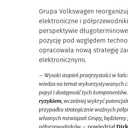
Grupa Volkswagen reorganizuj
elektroniczne i półprzewodnik
perspektywie długoterminowe
pozycję pod względem technol
opracowała nową strategię za
elektronicznymi.
–
Wysoki stopień przejrzystości w ła
wiedza na temat wykorzystywanych cz
popyt i dostępność tych komponentów
ryzykiem
, wcześniej wykryć potencjal
przypadku strategicznie ważnych pół
własnych rozwiązań Grupy, będziemy 
półprzewodników
– powiedział
Dirk