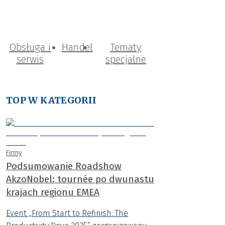
Obsługa i
Handel
Tematy
serwis
specjalne
TOP W KATEGORII
Firmy
Podsumowanie Roadshow
AkzoNobel: tournée po dwunastu
krajach regionu EMEA
Event „From Start to Refinish: The