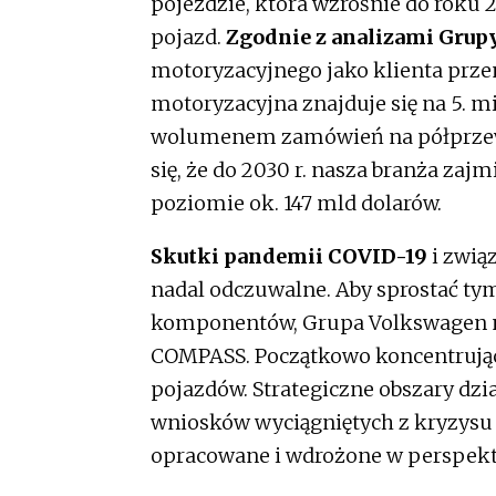
pojeździe, która wzrośnie do roku
przyszłość tej branży jest dość
pojazd.
Zgodnie z analizami Grup
motoryzacyjnego jako klienta prz
motoryzacyjna znajduje się na 5. 
wolumenem zamówień na półprzewod
się, że do 2030 r. nasza branża za
poziomie ok. 147 mld dolarów.
Skutki pandemii COVID-19
i zwią
nadal odczuwalne. Aby sprostać 
komponentów, Grupa Volkswagen na
COMPASS. Początkowo koncentrując
pojazdów. Strategiczne obszary dzi
wniosków wyciągniętych z kryzysu 
opracowane i wdrożone w perspek