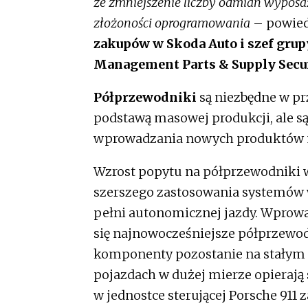
że zmniejszenie liczby odmian wypos
złożoności oprogramowania
– powied
zakupów w Skoda Auto i szef gru
Management Parts & Supply Secu
Półprzewodniki
są niezbędne w pr
podstawą masowej produkcji, ale s
wprowadzania nowych produktów n
Wzrost popytu na półprzewodniki wy
szerszego zastosowania systemów 
pełni autonomicznej jazdy. Wpro
się najnowocześniejsze półprzewod
komponenty pozostanie na stałym 
pojazdach w dużej mierze opierają 
w jednostce sterującej Porsche 911