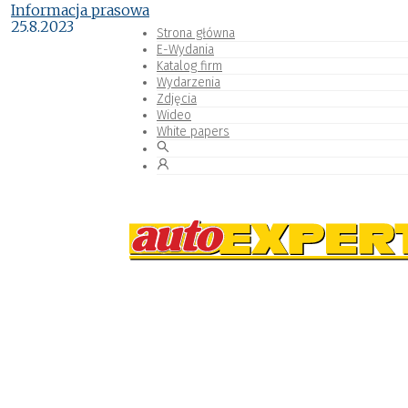
Informacja prasowa
25.8.2023
Strona główna
E-Wydania
Katalog firm
Wydarzenia
Zdjęcia
Wideo
White papers