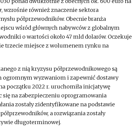
 2030 ponad dwukrotnie z obecnych ok. 600 euro na
 niepewna.
y
, wzrośnie również znaczenie sektora
emysłu półprzewodników. Obecnie branża
miejscu wśród głównych nabywców z globalnym
niki o wartości około 47 mld dolarów. Oczekuje
jmie trzecie miejsce z wolumenem rynku na
zanego z nią kryzysu półprzewodnikowego są
tym ogromnym wyzwaniom i zapewnić dostawy
 początku 2022 r. uruchomiła inicjatywę
 się na zabezpieczeniu oprogramowania
ałania zostały zidentyfikowane na podstawie
półprzewodników, a rozwiązania zostały
tywie długoterminowej.