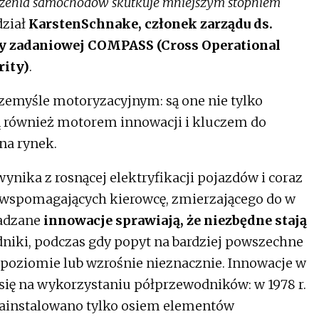
ażenia samochodów skutkuje mniejszym stopniem
ział
KarstenSchnake, członek zarządu ds.
py zadaniowej COMPASS (Cross Operational
rity)
.
zemyśle motoryzacyjnym: są one nie tylko
ą również motorem innowacji i kluczem do
a rynek.
nika z rosnącej elektryfikacji pojazdów i coraz
wspomagających kierowcę, zmierzającego do w
wadzane
innowacje sprawiają, że niezbędne stają
niki, podczas gdy popyt na bardziej powszechne
poziomie lub wzrośnie nieznacznie. Innowacje w
się na wykorzystaniu półprzewodników: w 1978 r.
 zainstalowano tylko osiem elementów