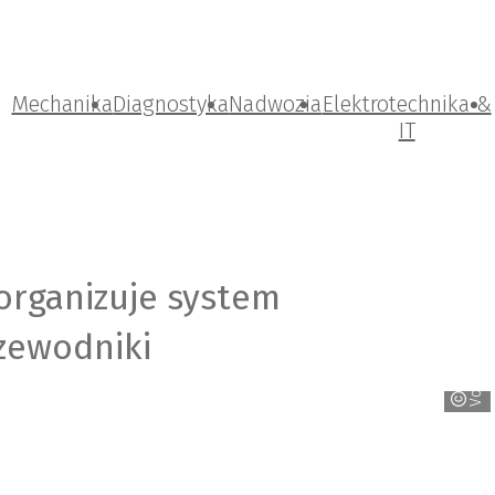
Mechanika
Diagnostyka
Nadwozia
Elektrotechnika &
IT
organizuje system
zewodniki
Volkswagen