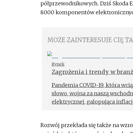
półprzewodnikowych. Dziś Skoda En
8000 komponentów elektronicznyc
MOŻE ZAINTERESUJE CIĘ T
Rynek
Zagrożenia 
Pandemia COVID-19, która wcią
słowo, wojna za naszą wschodni
elektrycznej, galopująca infla
światową gospodarkę, oraz za
napędem spalinowym – wszystk
Rozwój przekłada się także na wzr
części samochodowych. Zawirowa