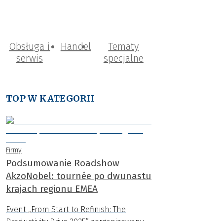
Obsługa i
Handel
Tematy
serwis
specjalne
TOP W KATEGORII
Firmy
Podsumowanie Roadshow
AkzoNobel: tournée po dwunastu
krajach regionu EMEA
Event „From Start to Refinish: The