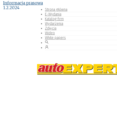
Informacja prasowa
1.2.2024
Strona główna
E-Wydania
Katalog firm
Wydarzenia
Zdjęcia
Wideo
White papers