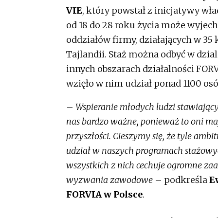
VIE
, który powstał z inicjatywy w
od 18 do 28 roku życia może wyjech
oddziałów firmy, działających w 35 
Tajlandii. Staż można odbyć w dzial
innych obszarach działalności FORV
wzięło w nim udział ponad 1100 osó
–
Wspieranie młodych ludzi stawiający
nas bardzo ważne, ponieważ to oni maj
przyszłości. Cieszymy się, że tyle ambi
udział w naszych programach stażowyc
wszystkich z nich cechuje ogromne za
wyzwania zawodowe
– podkreśla
E
FORVIA w Polsce
.