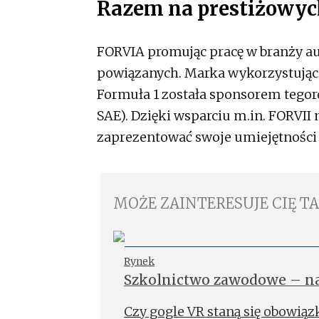
Razem na prestiżowyc
FORVIA promując pracę w branży aut
powiązanych. Marka wykorzystując p
Formuła 1 została sponsorem tegoroc
SAE). Dzięki wsparciu m.in. FORVII
zaprezentować swoje umiejętności
MOŻE ZAINTERESUJE CIĘ T
Rynek
Szkolnictwo zawodowe – na
pracodawców
Czy gogle VR staną się obowi