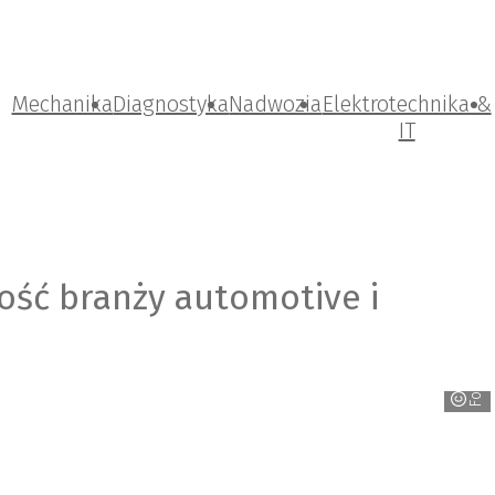
Mechanika
Diagnostyka
Nadwozia
Elektrotechnika &
IT
łość branży automotive i
Forvia