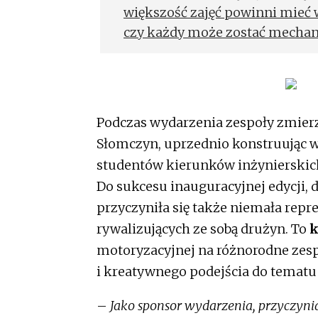
większość zajęć powinni mieć w 
czy każdy może zostać mechan
„samochodówki” znajdą zatrud
Podczas wydarzenia zespoły zmier
Słomczyn, uprzednio konstruując w
studentów kierunków inżynierskich
Do sukcesu inauguracyjnej edycji, d
przyczyniła się także niemała repr
rywalizujących ze sobą drużyn. To
k
motoryzacyjnej na różnorodne zesp
i kreatywnego podejścia do tematu 
–
Jako sponsor wydarzenia, przyczyni