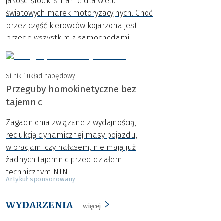
jakości środki smarne dla wielu
światowych marek motoryzacyjnych. Choć
przez część kierowców kojarzona jest
przede wszystkim z samochodami
francuskimi, coraz większy udział w
ofercie mają oleje przeznaczone do aut
takich marek, jak BMW, Ford, Jaguar,
Silnik i układ napędowy
Mercedes, Porsche czy Volkswagen.
Przeguby homokinetyczne bez
tajemnic
Zagadnienia związane z wydajnością,
redukcją dynamicznej masy pojazdu,
wibracjami czy hałasem, nie mają już
żadnych tajemnic przed działem
technicznym NTN.
Artykuł sponsorowany
WYDARZENIA
więcej