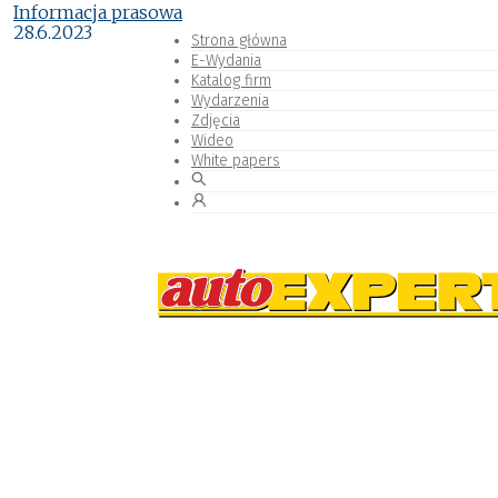
Informacja prasowa
28.6.2023
Strona główna
E-Wydania
Katalog firm
Wydarzenia
Zdjęcia
Wideo
White papers