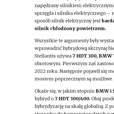
napędzany silnikiem elektrycznym
sprzęgła i silnika elektrycznego –
sposób silnik elektryczny jest
bard
silnik chłodzony powietrzem.
Wszystkie te argumenty były wystar
wprowadzić hybrydową skrzynię bie
Stellantis używa
7 HDT 300, BMW 
obrotowym. Pierwszym zaś zastoso
2022 roku. Następnie pojawił się 
mostem poprzecznym są możliwe.
Okaże się, w jakim stopniu
BMW i S
hybryd o
7 HDT 300/400.
Obaj prod
hybrydyzację na skalę globalną. Z 
stosunku do konwencjonalnych nap