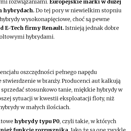
ymi rozwiązaniami.
Europejskie marki w dużej
h hybrydach.
Do tej pory w niewielkim stopniu
 hybrydy wysokonapięciowe, choć są pewne
d E-Tech firmy Renault.
Istnieją jednak dobre
oltowymi hybrydami.
encjału oszczędności pełnego napędu
stwierdzenie w branży. Producenci aut kalkują
ię sprzedać stosunkowo tanie, miękkie hybrydy w
zej sytuacji w kwestii eksploatacji floty, niż
hybrydy w małych ilościach.
oltowe
hybrydy typu P0
, czyli takie, w których
nież funkcję rozrusznika.
Jako że są one zwykle