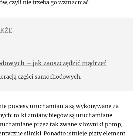
w, czyli nie trzeba go wzmacniać.
AKŻE
odowych – jak zaoszczędzić mądrze?
neracją części samochodowych.
ie procesy uruchamiania są wykonywane za
nych: rolki zmiany biegów są uruchamiane
uruchamiane przez tak zwane siłowniki pomp,
entyczne silniki. Ponadto istnieje piąty element