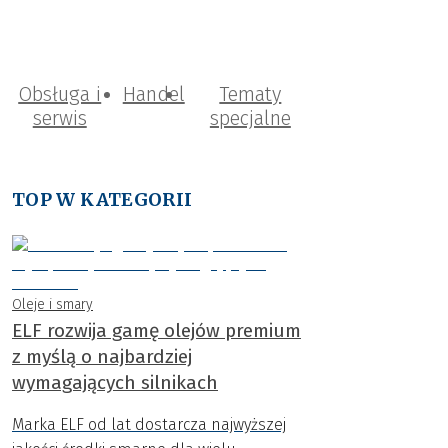
Obsługa i
Handel
Tematy
serwis
specjalne
TOP W KATEGORII
Oleje i smary
ELF rozwija gamę olejów premium
z myślą o najbardziej
wymagających silnikach
Marka ELF od lat dostarcza najwyższej