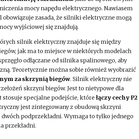
raniczenia mocy napędu elektrycznego. Nawiasem
 obowiązuje zasada, że silniki elektryczne mogą
mocy wyjściowej się znajdują.
tórych silnik elektryczny znajduje się między
iegów, jak ma to miejsce w niektórych modelach
 sprzęgło odłączane od silnika spalinowego, aby
czną. Teoretycznie można sobie również wyobrazić
znym za skrzynią biegów
. Silnik elektryczny nie
rzełożeń skrzyni biegów. Jest to nietypowe dla
tosuje specjalne podejście, które
łączy cechy P2
tryczny jest zintegrowany z obudową skrzyni
 z dwóch podprzekładni. Wymaga to tylko jednego
 przekładni.