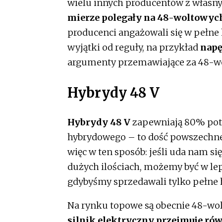
wielu innych producentów z własn
mierze polegały na 48-woltowyc
producenci angażowali się w pełne
wyjątki od reguły, na przykład
napę
argumenty przemawiające za 48-w
Hybrydy 48 V
Hybrydy 48 V
zapewniają 80% pot
hybrydowego – to dość powszechne 
więc w ten sposób: jeśli uda nam s
dużych ilościach, możemy być w leps
gdybyśmy sprzedawali tylko pełne 
Na rynku topowe są obecnie 48-w
silnik elektryczny przejmuje rów