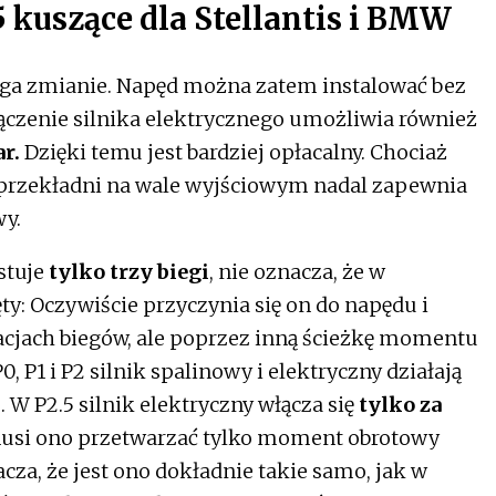
5 kuszące dla Stellantis i BMW
lega zmianie. Napęd można zatem instalować bez
ączenie silnika elektrycznego umożliwia również
r.
Dzięki temu jest bardziej opłacalny. Chociaż
a przekładni na wale wyjściowym nadal zapewnia
y.
stuje
tylko trzy biegi
, nie oznacza, że w
y: Oczywiście przyczynia się on do napędu i
acjach biegów, ale poprzez inną ścieżkę momentu
, P1 i P2 silnik spalinowy i elektryczny działają
 W P2.5 silnik elektryczny włącza się
tylko za
musi ono przetwarzać tylko moment obrotowy
acza, że jest ono dokładnie takie samo, jak w