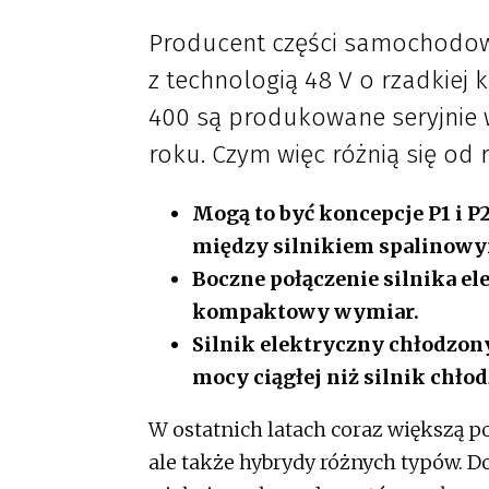
Producent części samochodo
z technologią 48 V o rzadkiej 
400 są produkowane seryjnie 
roku. Czym więc różnią się od 
Mogą to być koncepcje P1 i P2
między silnikiem spalinowy
Boczne połączenie silnika el
kompaktowy wymiar.
Silnik elektryczny chłodzony
mocy ciągłej niż silnik chł
W ostatnich latach coraz większą po
ale także hybrydy różnych typów. Do 