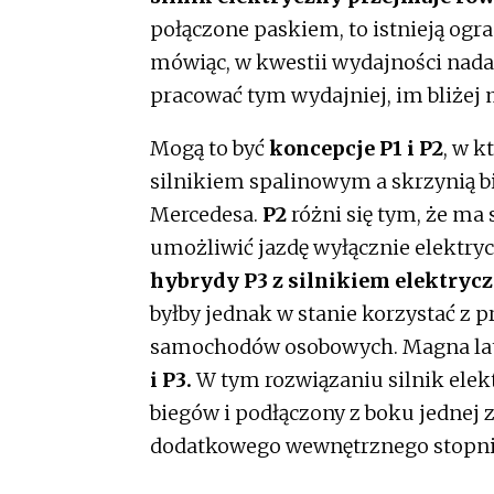
połączone paskiem, to istnieją og
mówiąc, w kwestii wydajności nadal
pracować tym wydajniej, im bliżej 
Mogą to być
koncepcje P1 i P2
, w k
silnikiem spalinowym a skrzynią b
Mercedesa.
P2
różni się tym, że ma
umożliwić jazdę wyłącznie elektry
hybrydy P3 z silnikiem elektryc
byłby jednak w stanie korzystać z p
samochodów osobowych. Magna lat s
i P3.
W tym rozwiązaniu silnik elek
biegów i podłączony z boku jednej
dodatkowego wewnętrznego stopnia