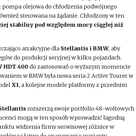
: pompa olejowa do chłodzenia podwójnego
 również sterowana na żądanie. Chłodzony w ten
ziej stabilny pod względem mocy ciągłej niż
czająco atrakcyjne dla
Stellantis i BMW
, aby
gów do produkcji seryjnej w kilku pojazdach.
7 HDT 400
do zastosowań o wyższym momencie
waniem w BMW była nowa seria 2 Active Tourer w
model
X1
, a kolejne modele platformy z przednim
tellantis
rozszerzą swoje portfolio 48-woltowych
ucenci mogą w ten sposób wprowadzić łagodną
punktu widzenia firmy serwisowej różnice w
ędów są łatwe do opanowania: warianty