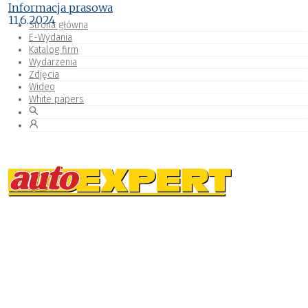
Informacja prasowa
11.6.2024
Strona główna
E-Wydania
Katalog firm
Wydarzenia
Zdjęcia
Wideo
White papers