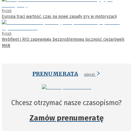
Rynek
Europa traci wartość: czas na nowe zasady gry w motoryzacji
Rynek
Webfleet i RIO zapewniają bezproblemową łączność ciężarówek
MAN
PRENUMERATA
więcej
Chcesz otrzymać nasze czasopismo?
Zamów prenumeratę