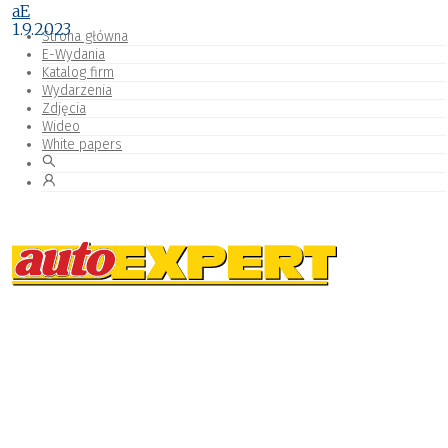
aE
1.9.2023
Strona główna
E-Wydania
Katalog firm
Wydarzenia
Zdjęcia
Wideo
White papers