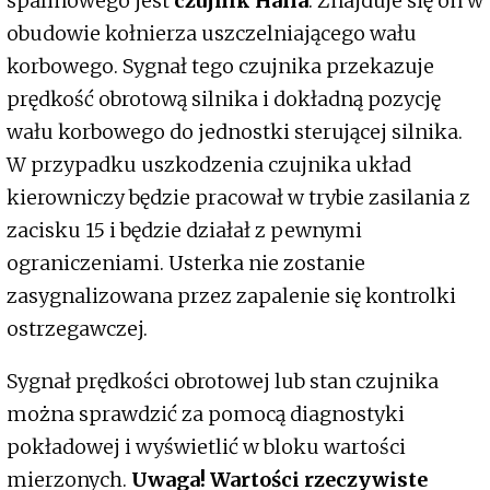
spalinowego jest
czujnik Halla
. Znajduje się on w
obudowie kołnierza uszczelniającego wału
korbowego. Sygnał tego czujnika przekazuje
prędkość obrotową silnika i dokładną pozycję
wału korbowego do jednostki sterującej silnika.
W przypadku uszkodzenia czujnika układ
kierowniczy będzie pracował w trybie zasilania z
zacisku 15 i będzie działał z pewnymi
ograniczeniami. Usterka nie zostanie
zasygnalizowana przez zapalenie się kontrolki
ostrzegawczej.
Sygnał prędkości obrotowej lub stan czujnika
można sprawdzić za pomocą diagnostyki
pokładowej i wyświetlić w bloku wartości
mierzonych.
Uwaga! Wartości rzeczywiste