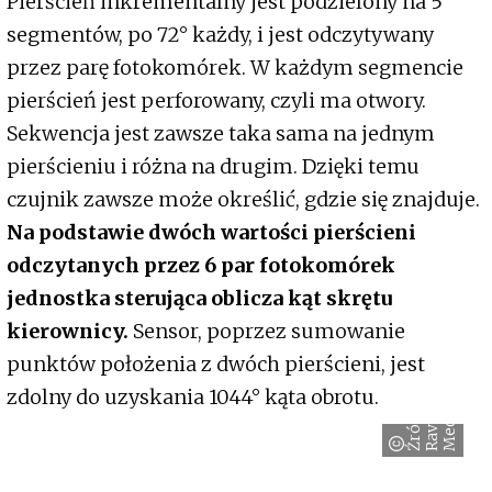
Pierścień inkrementalny jest podzielony na 5
segmentów, po 72° każdy, i jest odczytywany
przez parę fotokomórek. W każdym segmencie
pierścień jest perforowany, czyli ma otwory.
Sekwencja jest zawsze taka sama na jednym
pierścieniu i różna na drugim. Dzięki temu
czujnik zawsze może określić, gdzie się znajduje.
Na podstawie dwóch wartości pierścieni
odczytanych przez 6 par fotokomórek
jednostka sterująca oblicza kąt skrętu
kierownicy.
Sensor, poprzez sumowanie
punktów położenia z dwóch pierścieni, jest
zdolny do uzyskania 1044° kąta obrotu.
Ź
r
ó
d
ł
o
:
R
a
v
e
M
e
d
i
a
n