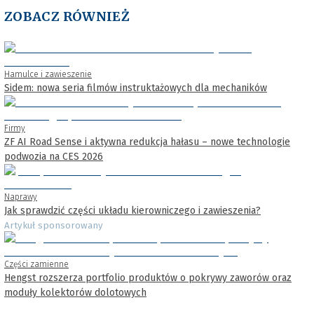
ZOBACZ RÓWNIEŻ
Hamulce i zawieszenie
Sidem: nowa seria filmów instruktażowych dla mechaników
Firmy
ZF AI Road Sense i aktywna redukcja hałasu – nowe technologie
podwozia na CES 2026
Naprawy
Jak sprawdzić części układu kierowniczego i zawieszenia?
Artykuł sponsorowany
Części zamienne
Hengst rozszerza portfolio produktów o pokrywy zaworów oraz
moduły kolektorów dolotowych