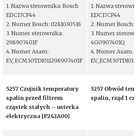
1. Nazwa sterownika: Bosch
1. Nazwa sterown
EDC17CP44
EDC17CP44
2. Numer Bosch: 0281030518
2. Numer Bosch:
3. Numer sterownika:
3. Numer sterow
298907401F
4G0907401Q
4. Numer Asam:
4. Numer Asam:
EV_ECM30TDI011298907401F
EV_ECM30TDI01
5257 Czujnik temperatury
5257 Obwód tem
spalin przed filtrem
spalin, rząd 1 cz
cząstek stałych – usterka
elektryczna [P242A00]