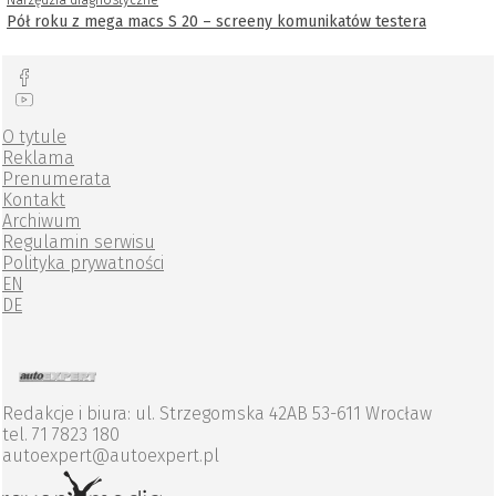
Pół roku z mega macs S 20 – screeny komunikatów testera
O tytule
Reklama
Prenumerata
Kontakt
Archiwum
Regulamin serwisu
Polityka prywatności
EN
DE
Redakcje i biura: ul. Strzegomska 42AB 53-611 Wrocław
tel. 71 7823 180
autoexpert@autoexpert.pl