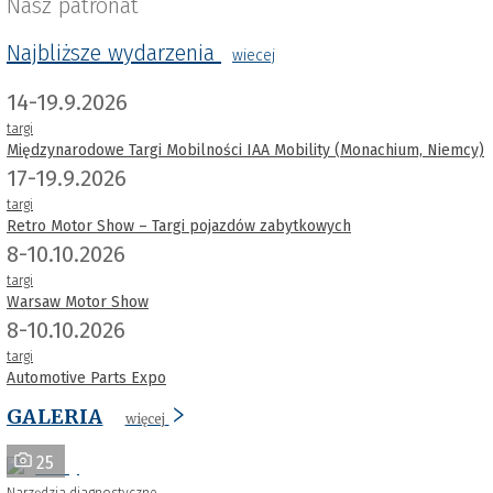
Nasz patronat
Najbliższe wydarzenia
wiecej
14-19.9.2026
targi
Międzynarodowe Targi Mobilności IAA Mobility (Monachium, Niemcy)
17-19.9.2026
targi
Retro Motor Show – Targi pojazdów zabytkowych
8-10.10.2026
targi
Warsaw Motor Show
8-10.10.2026
targi
Automotive Parts Expo
GALERIA
więcej
25
Narzędzia diagnostyczne