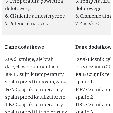
5. Temperatura powietrza
5. Temperatura 
dolotowego
dolotowego
6. Ciśnienie atmosferyczne
6. Ciśnienie atm
7. Potencjał napięcia
7. Zacisk 30 – na
Dane dodatkowe
Dane dodatkow
2096 Istnieje, ale brak
2096 Licznik cyk
danych w dokumentacji
przyuczania OB
10FB Czujnik temperatury
10FB Czujnik te
spalin przed turbosprężarką
spalin 1
14F7 Czujnik temperatury
14F7 Czujnik te
spalin przed katalizatorem
spalin 2
11B2 Czujnik temperatury
11B2 Czujnik te
spalin przed filtrem cząstek
spalin 3