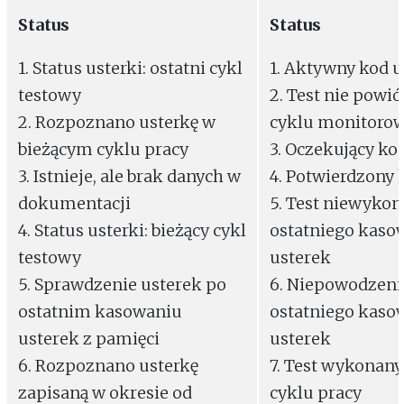
Status
Status
1. Status usterki: ostatni cykl
1. Aktywny kod u
testowy
2. Test nie powió
2. Rozpoznano usterkę w
cyklu monitoro
bieżącym cyklu pracy
3. Oczekujący ko
3. Istnieje, ale brak danych w
4. Potwierdzony 
dokumentacji
5. Test niewykon
4. Status usterki: bieżący cykl
ostatniego kaso
testowy
usterek
5. Sprawdzenie usterek po
6. Niepowodzenie
ostatnim kasowaniu
ostatniego kaso
usterek z pamięci
usterek
6. Rozpoznano usterkę
7. Test wykonan
zapisaną w okresie od
cyklu pracy