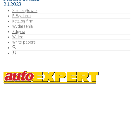
2.1.2023
Strona główna
E-Wydania
Katalog firm
Wydarzenia
Zdjęcia
Wideo
White papers