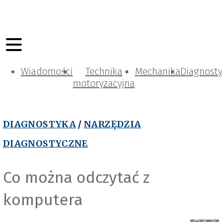
Wiadomości
Technika
Mechanika
Diagnost
motoryzacyjna
DIAGNOSTYKA
/
NARZĘDZIA
DIAGNOSTYCZNE
Co można odczytać z
komputera
m
A
x
e
s
S
y
s
t
e