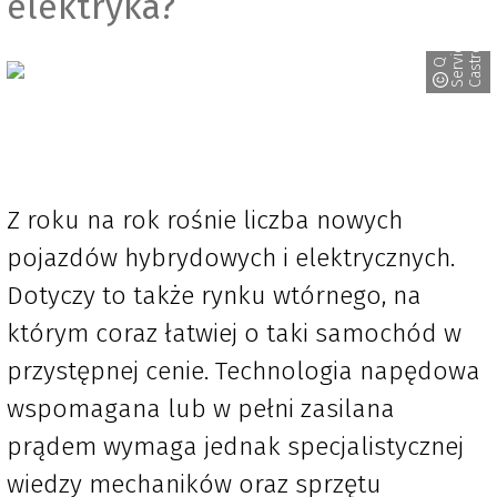
elektryka?
e
l
Q
S
e
r
v
i
c
C
a
s
t
r
o
Z roku na rok rośnie liczba nowych
pojazdów hybrydowych i elektrycznych.
Dotyczy to także rynku wtórnego, na
którym coraz łatwiej o taki samochód w
przystępnej cenie. Technologia napędowa
wspomagana lub w pełni zasilana
prądem wymaga jednak specjalistycznej
wiedzy mechaników oraz sprzętu