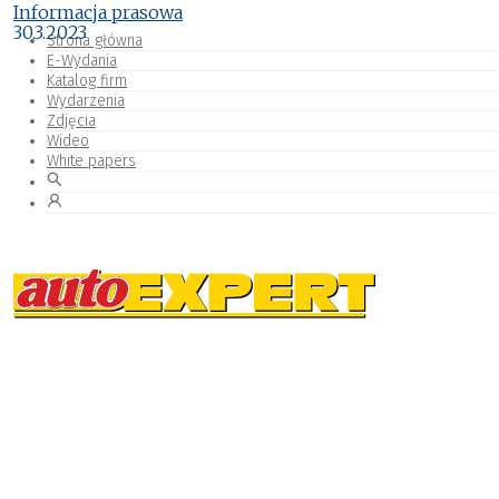
Informacja prasowa
30.3.2023
Strona główna
E-Wydania
Katalog firm
Wydarzenia
Zdjęcia
Wideo
White papers