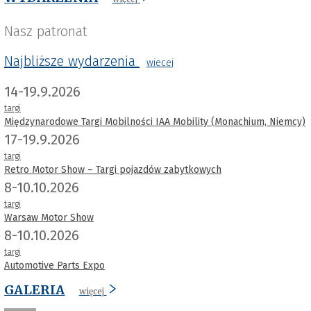
Nasz patronat
Najbliższe wydarzenia
wiecej
14-19.9.2026
targi
Międzynarodowe Targi Mobilności IAA Mobility (Monachium, Niemcy)
17-19.9.2026
targi
Retro Motor Show – Targi pojazdów zabytkowych
8-10.10.2026
targi
Warsaw Motor Show
8-10.10.2026
targi
Automotive Parts Expo
GALERIA
więcej