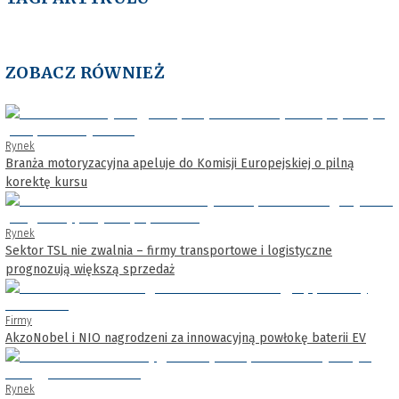
ZOBACZ RÓWNIEŻ
Rynek
Branża motoryzacyjna apeluje do Komisji Europejskiej o pilną
korektę kursu
Rynek
Sektor TSL nie zwalnia – firmy transportowe i logistyczne
prognozują większą sprzedaż
Firmy
AkzoNobel i NIO nagrodzeni za innowacyjną powłokę baterii EV
Rynek