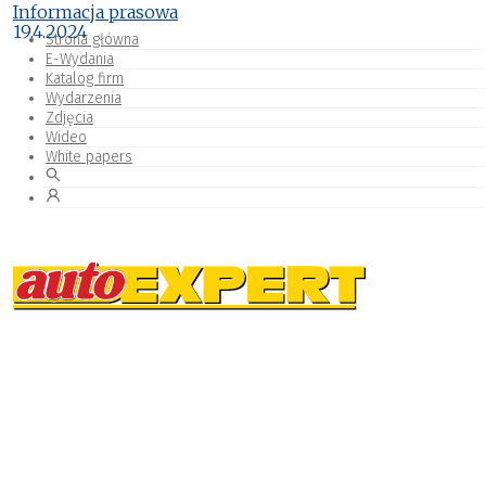
Informacja prasowa
19.4.2024
Strona główna
E-Wydania
Katalog firm
Wydarzenia
Zdjęcia
Wideo
White papers