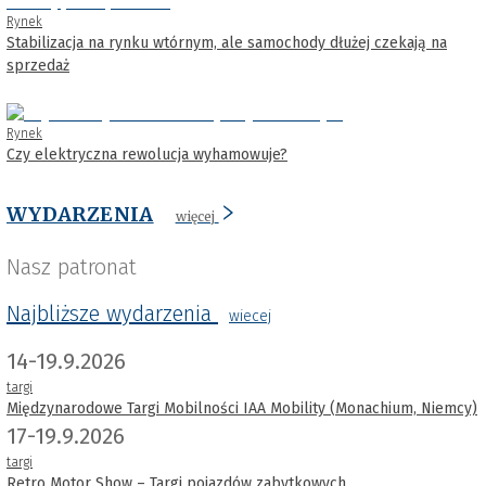
Rynek
Stabilizacja na rynku wtórnym, ale samochody dłużej czekają na
sprzedaż
Rynek
Czy elektryczna rewolucja wyhamowuje?
WYDARZENIA
więcej
Nasz patronat
Najbliższe wydarzenia
wiecej
14-19.9.2026
targi
Międzynarodowe Targi Mobilności IAA Mobility (Monachium, Niemcy)
17-19.9.2026
targi
Retro Motor Show – Targi pojazdów zabytkowych