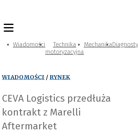
Wiadomości
Technika
Mechanika
Diagnost
motoryzacyjna
WIADOMOŚCI
/
RYNEK
CEVA Logistics przedłuża
kontrakt z Marelli
Aftermarket
s
C
E
V
A
L
o
g
i
s
t
i
c