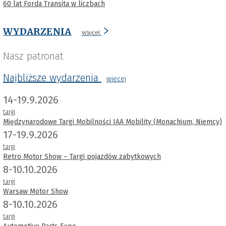
60 lat Forda Transita w liczbach
WYDARZENIA
więcej
Nasz patronat
Najbliższe wydarzenia
wiecej
14-19.9.2026
targi
Międzynarodowe Targi Mobilności IAA Mobility (Monachium, Niemcy)
17-19.9.2026
targi
Retro Motor Show – Targi pojazdów zabytkowych
8-10.10.2026
targi
Warsaw Motor Show
8-10.10.2026
targi