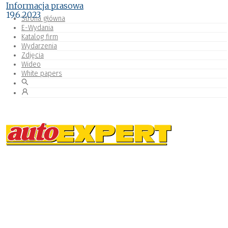
Informacja prasowa
19.6.2023
Strona główna
E-Wydania
Katalog firm
Wydarzenia
Zdjęcia
Wideo
White papers