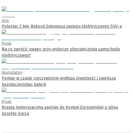
Inne
Polestar 3 bije Rekord Guinnessa zasięgu elektrycznego SUV-a
Rynek
Na co zwrócić uwagę przy wyborze ubezpieczenia samochodu
elektrycznego?
Akumulatory
Pomiar w czasie rzeczywistym wydłuża żywotność i zwiększa
bezpieczeństwo baterii
Rynek
Branża motoryzacyjna apeluje do Komisji Europejskiej o pilną
korektę kursu