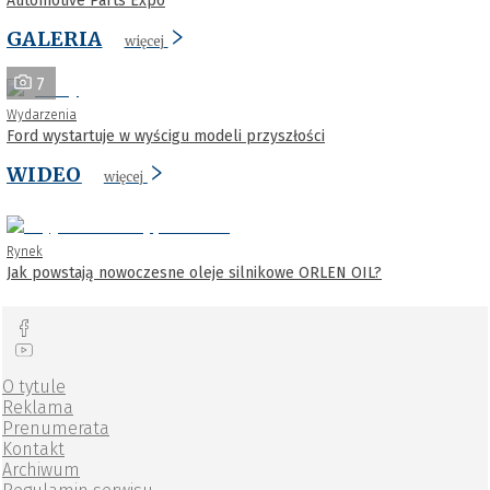
Automotive Parts Expo
GALERIA
więcej
7
Wydarzenia
Ford wystartuje w wyścigu modeli przyszłości
WIDEO
więcej
Rynek
Jak powstają nowoczesne oleje silnikowe ORLEN OIL?
O tytule
Reklama
Prenumerata
Kontakt
Archiwum