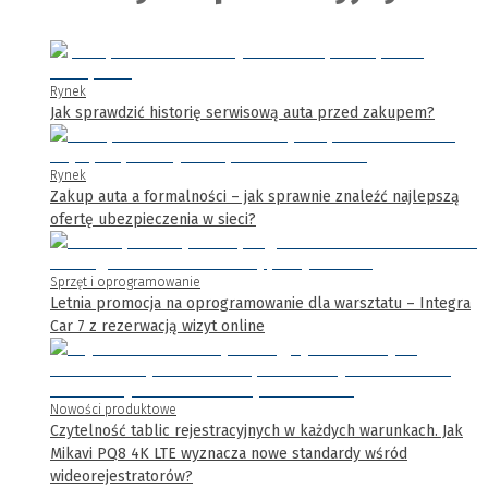
Rynek
Jak sprawdzić historię serwisową auta przed zakupem?
Rynek
Zakup auta a formalności – jak sprawnie znaleźć najlepszą
ofertę ubezpieczenia w sieci?
Sprzęt i oprogramowanie
Letnia promocja na oprogramowanie dla warsztatu – Integra
Car 7 z rezerwacją wizyt online
Nowości produktowe
Czytelność tablic rejestracyjnych w każdych warunkach. Jak
Mikavi PQ8 4K LTE wyznacza nowe standardy wśród
wideorejestratorów?