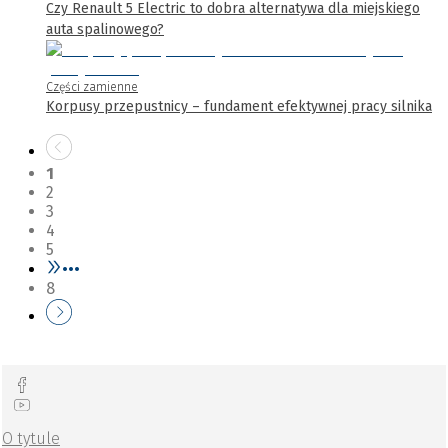
Czy Renault 5 Electric to dobra alternatywa dla miejskiego
auta spalinowego?
Części zamienne
Korpusy przepustnicy – fundament efektywnej pracy silnika
1
2
3
4
5
•••
8
O tytule