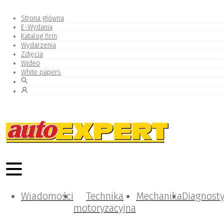
Strona główna
E-Wydania
Katalog firm
Wydarzenia
Zdjęcia
Wideo
White papers
Wiadomości
Technika
Mechanika
Diagnost
motoryzacyjna