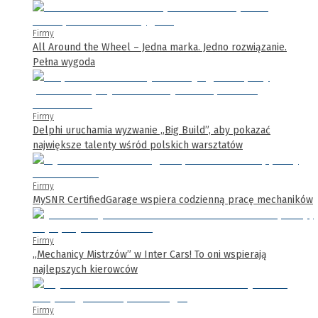
Firmy
All Around the Wheel – Jedna marka. Jedno rozwiązanie.
Pełna wygoda
Firmy
Delphi uruchamia wyzwanie „Big Build”, aby pokazać
największe talenty wśród polskich warsztatów
Firmy
MySNR CertifiedGarage wspiera codzienną pracę mechaników
Firmy
„Mechanicy Mistrzów” w Inter Cars! To oni wspierają
najlepszych kierowców
Firmy