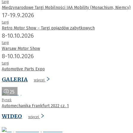
targi
Międzynarodowe Targi Mobilności IAA Mobility (Monachium, Niemcy)
17-19.9.2026
targi
Retro Motor Show – Targi pojazdów zabytkowych
8-10.10.2026
targi
Warsaw Motor Show
8-10.10.2026
targi
Automotive Parts Expo
GALERIA
więcej
25
Rynek
Automechanika Frankfurt 2022 cz. 1
WIDEO
więcej