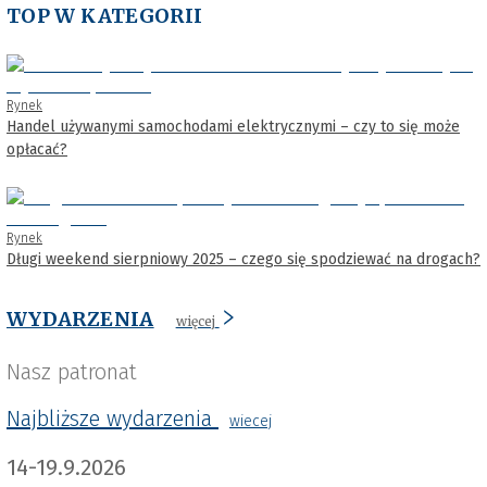
TOP W KATEGORII
Rynek
Handel używanymi samochodami elektrycznymi – czy to się może
opłacać?
Rynek
Długi weekend sierpniowy 2025 – czego się spodziewać na drogach?
WYDARZENIA
więcej
Nasz patronat
Najbliższe wydarzenia
wiecej
14-19.9.2026