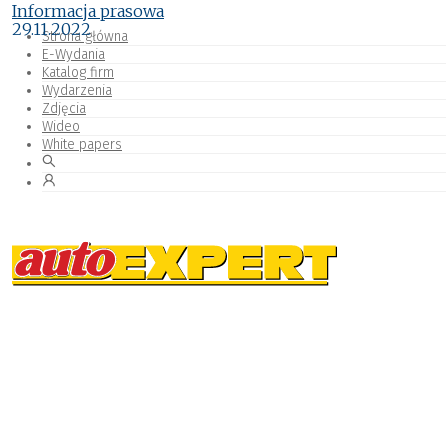
Informacja prasowa
29.11.2022
Strona główna
E-Wydania
Katalog firm
Wydarzenia
Zdjęcia
Wideo
White papers