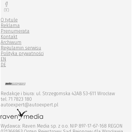
O tytule
Reklama
Prenumerata
Kontakt
Archiwum
Regulamin serwisu
Polityka prywatności
EN
DE
Redakcje i biura: ul. Strzegomska 42AB 53-611 Wrocław
tel. 71 7823 180
autoexpert@autoexpert.pl
Wydawca: Raven Media sp. z o.o. NIP 897-17-67-168 REGON
021366963 Organ Rejestrowy: Sąd Rejonowy dla Wrocławia