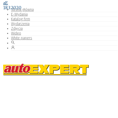
aE
18.3.2020
Strona główna
E-Wydania
Katalog firm
Wydarzenia
Zdjęcia
Wideo
White papers