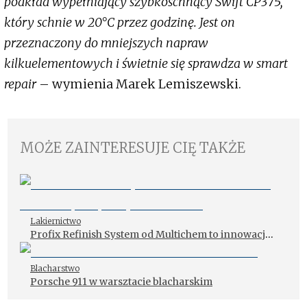
podkład wypełniający szybkoschnący Swift CP375,
który schnie w 20°C przez godzinę. Jest on
przeznaczony do mniejszych napraw
kilkuelementowych i świetnie się sprawdza w smart
repair
– wymienia Marek Lemiszewski.
MOŻE ZAINTERESUJE CIĘ TAKŻE
Lakiernictwo
Profix Refinish System od Multichem to innowacja
w pracy z kolorami!
Blacharstwo
Porsche 911 w warsztacie blacharskim