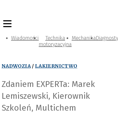
Wiadomości
Technika
Mechanika
Diagnost
motoryzacyjna
NADWOZIA
/
LAKIERNICTWO
Zdaniem EXPERTa: Marek
Lemiszewski, Kierownik
Szkoleń, Multichem
R
a
v
e
n
M
e
d
i
a