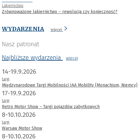
Lakiernictwo
Zrównoważone lakiernictwo – rewolucja czy konieczność?
WYDARZENIA
więcej
Nasz patronat
Najbliższe wydarzenia
wiecej
14-19.9.2026
targi
Międzynarodowe Targi Mobilności IAA Mobility (Monachium, Niemcy)
17-19.9.2026
targi
Retro Motor Show – Targi pojazdów zabytkowych
8-10.10.2026
targi
Warsaw Motor Show
8-10.10.2026