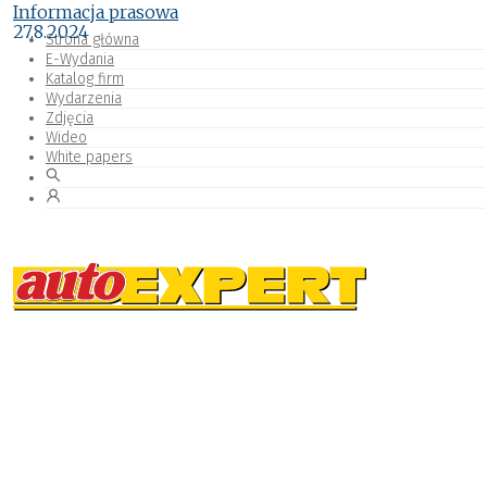
Informacja prasowa
27.8.2024
Strona główna
E-Wydania
Katalog firm
Wydarzenia
Zdjęcia
Wideo
White papers