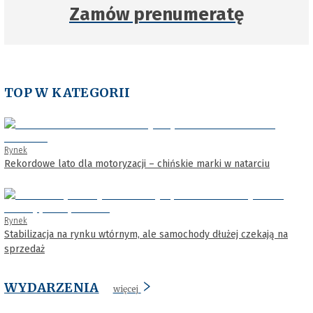
Zamów prenumeratę
TOP W KATEGORII
Rynek
Rekordowe lato dla motoryzacji – chińskie marki w natarciu
Rynek
Stabilizacja na rynku wtórnym, ale samochody dłużej czekają na
sprzedaż
WYDARZENIA
więcej