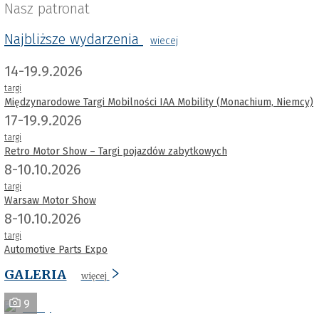
Nasz patronat
Najbliższe wydarzenia
wiecej
14-19.9.2026
targi
Międzynarodowe Targi Mobilności IAA Mobility (Monachium, Niemcy)
17-19.9.2026
targi
Retro Motor Show – Targi pojazdów zabytkowych
8-10.10.2026
targi
Warsaw Motor Show
8-10.10.2026
targi
Automotive Parts Expo
GALERIA
więcej
9