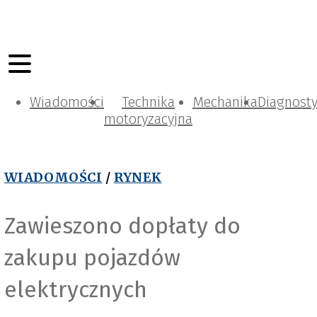
Wiadomości
Technika
Mechanika
Diagnost
motoryzacyjna
WIADOMOŚCI
/
RYNEK
Zawieszono dopłaty do
zakupu pojazdów
P
e
x
e
l
s
_
K
i
n
d
e
l
M
e
d
i
elektrycznych
a