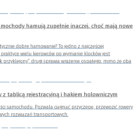
amochody hamują zupełnie inaczej, choć mają nowe
cznie dobre hamowanie? To jedno z najczęściej
praktyce wielu kierowców po wymianie klocków jest
przyklejony”, drugi sprawia wrażenie ospałego, mimo że oba
 z tablicą rejestracyjną i hakiem holowniczym
ści samochodu. Pozwala ciągnąć przyczepę, przewozić rowery
owych rozwiązań transportowych.