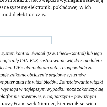
zeb montażu. Nieco większe wymagania stawiają
ne systemy elektroniki pokładowej. W ich
 moduł elektroniczny.
 system kontroli świateł (tzw. Check-Control) lub jego
 magistralę CAN-BUS, zastosowanie wiązki z modułem
apięciem 12V z akumulatora auta, co odpowiada za
tępuje znikome obciążenie prądowe systemów
omputer auta nie widzi błędów. Zainstalowanie wiązki
go wymaga w najlepszym wypadku może zakończyć się
b platformie rowerowej, w najgorszym - poważnym
maczy Franciszek Niemiec, kierownik serwisu