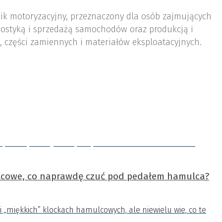
nik motoryzacyjny, przeznaczony dla osób zajmujących
ostyką i sprzedażą samochodów oraz produkcją i
 części zamiennych i materiałów eksploatacyjnych.
ulcowe, co naprawdę czuć pod pedałem hamulca?
i „miękkich” klockach hamulcowych, ale niewielu wie, co te