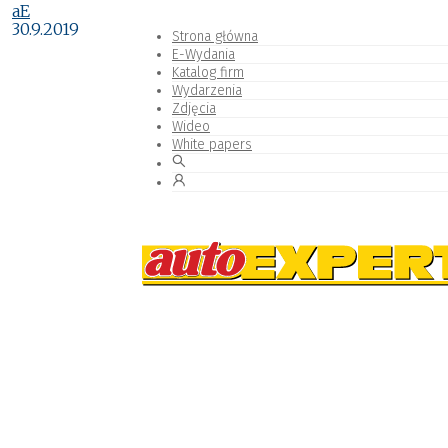
aE
30.9.2019
Strona główna
E-Wydania
Katalog firm
Wydarzenia
Zdjęcia
Wideo
White papers