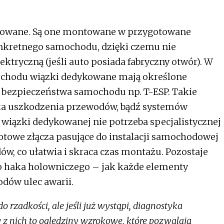
ykowane. Są one montowane w przygotowane
onkretnego samochodu, dzięki czemu nie
ektryczną (jeśli auto posiada fabryczny otwór). W
ochodu wiązki dedykowane mają określone
 bezpieczeństwa samochodu np. T-ESP. Takie
ka uszkodzenia przewodów, bądź systemów
wiązki dedykowanej nie potrzeba specjalistycznej
otowe złącza pasujące do instalacji samochodowej
w, co ułatwia i skraca czas montażu. Pozostaje
do haka holowniczego – jak każde elementy
dów ulec awarii.
 rzadkości, ale jeśli już wystąpi, diagnostyka
y z nich to oględziny wzrokowe, które pozwalają