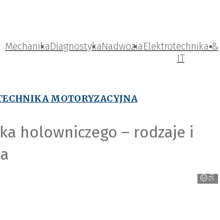
Mechanika
Diagnostyka
Nadwozia
Elektrotechnika &
IT
TECHNIKA MOTORYZACYJNA
ka holowniczego – rodzaje i
ka
Steinhof