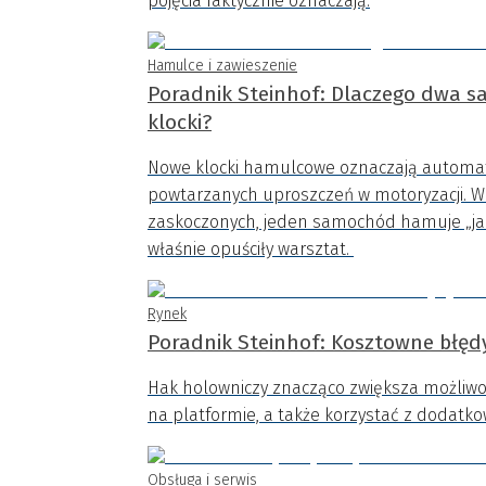
pojęcia faktycznie oznaczają.
Hamulce i zawieszenie
Poradnik Steinhof: Dlaczego dwa s
klocki?
Nowe klocki hamulcowe oznaczają automaty
powtarzanych uproszczeń w motoryzacji. W 
zaskoczonych, jeden samochód hamuje „jak 
właśnie opuściły warsztat.
Rynek
Poradnik Steinhof: Kosztowne błędy
Hak holowniczy znacząco zwiększa możliwo
na platformie, a także korzystać z dodatk
Obsługa i serwis