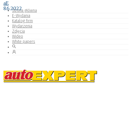
aE
8.6.2022
Strona główna
E-Wydania
Katalog firm
Wydarzenia
Zdjęcia
Wideo
White papers