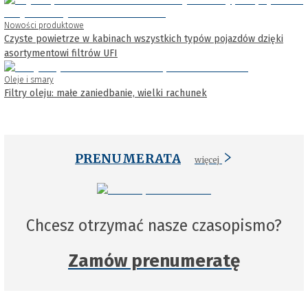
Nowości produktowe
Czyste powietrze w kabinach wszystkich typów pojazdów dzięki
asortymentowi filtrów UFI
Oleje i smary
Filtry oleju: małe zaniedbanie, wielki rachunek
PRENUMERATA
więcej
Chcesz otrzymać nasze czasopismo?
Zamów prenumeratę