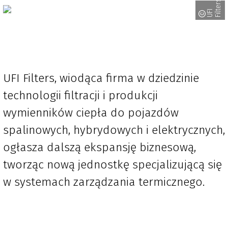
s
U
F
I
F
i
l
t
e
r
UFI Filters, wiodąca firma w dziedzinie
technologii filtracji i produkcji
wymienników ciepła do pojazdów
spalinowych, hybrydowych i elektrycznych,
ogłasza dalszą ekspansję biznesową,
tworząc nową jednostkę specjalizującą się
w systemach zarządzania termicznego.