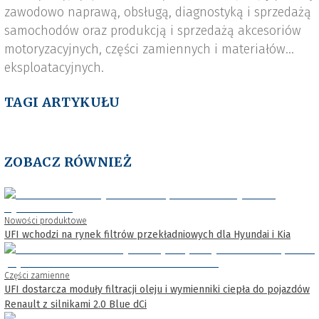
zawodowo naprawą, obsługą, diagnostyką i sprzedażą
samochodów oraz produkcją i sprzedażą akcesoriów
motoryzacyjnych, części zamiennych i materiałów
eksploatacyjnych.
TAGI ARTYKUŁU
ZOBACZ RÓWNIEŻ
Nowości produktowe
UFI wchodzi na rynek filtrów przekładniowych dla Hyundai i Kia
Części zamienne
UFI dostarcza moduły filtracji oleju i wymienniki ciepła do pojazdów
Renault z silnikami 2.0 Blue dCi