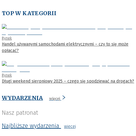
TOP W KATEGORII
Rynek
Handel używanymi samochodami elektrycznymi – czy to się może
opłacać?
Rynek
Długi weekend sierpniowy 2025 – czego się spodziewać na drogach?
WYDARZENIA
więcej
Nasz patronat
Najbliższe wydarzenia
wiecej