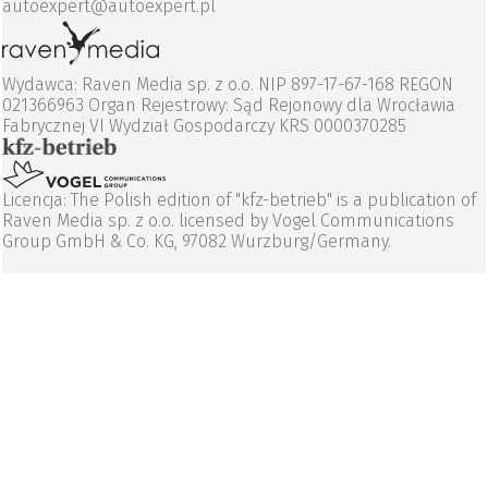
autoexpert@autoexpert.pl
Wydawca: Raven Media sp. z o.o. NIP 897-17-67-168 REGON
021366963 Organ Rejestrowy: Sąd Rejonowy dla Wrocławia
Fabrycznej VI Wydział Gospodarczy KRS 0000370285
Licencja: The Polish edition of "kfz-betrieb" is a publication of
Raven Media sp. z o.o. licensed by Vogel Communications
Group GmbH & Co. KG, 97082 Wurzburg/Germany.