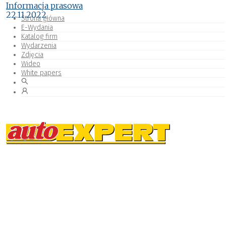
Informacja prasowa
22.11.2022
Strona główna
E-Wydania
Katalog firm
Wydarzenia
Zdjęcia
Wideo
White papers