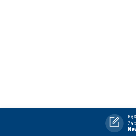
BĄD
Zap
New