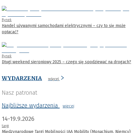
Rynek
Handel używanymi samochodami elektrycznymi – czy to się może
opłacać?
Rynek
Długi weekend sierpniowy 2025 – czego się spodziewać na drogach?
WYDARZENIA
więcej
Nasz patronat
Najbliższe wydarzenia
wiecej
14-19.9.2026
targi
Międzynarodowe Targi Mobilności IAA Mobility (Monachium, Niemcy)