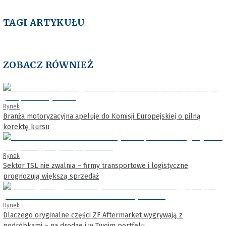
TAGI ARTYKUŁU
ZOBACZ RÓWNIEŻ
Rynek
Branża motoryzacyjna apeluje do Komisji Europejskiej o pilną
korektę kursu
Rynek
Sektor TSL nie zwalnia – firmy transportowe i logistyczne
prognozują większą sprzedaż
Rynek
Dlaczego oryginalne części ZF Aftermarket wygrywają z
podróbkami – na drodze i w Twoim portfelu