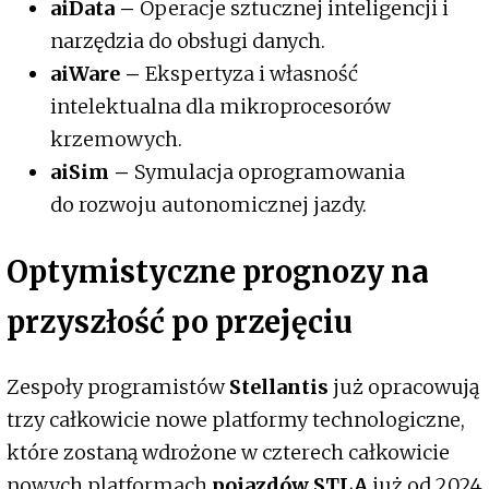
aiData –
Operacje sztucznej inteligencji i
narzędzia do obsługi danych.
aiWare –
Ekspertyza i własność
intelektualna dla mikroprocesorów
krzemowych.
aiSim –
Symulacja oprogramowania
do rozwoju autonomicznej jazdy.
Optymistyczne prognozy na
przyszłość po przejęciu
Zespoły programistów
Stellantis
już opracowują
trzy całkowicie nowe platformy technologiczne,
które zostaną wdrożone w czterech całkowicie
nowych platformach
pojazdów
STLA
już od 2024