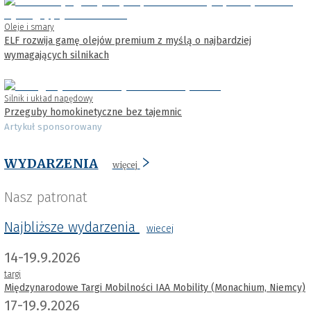
Oleje i smary
ELF rozwija gamę olejów premium z myślą o najbardziej
wymagających silnikach
Silnik i układ napędowy
Przeguby homokinetyczne bez tajemnic
Artykuł sponsorowany
WYDARZENIA
więcej
Nasz patronat
Najbliższe wydarzenia
wiecej
14-19.9.2026
targi
Międzynarodowe Targi Mobilności IAA Mobility (Monachium, Niemcy)
17-19.9.2026