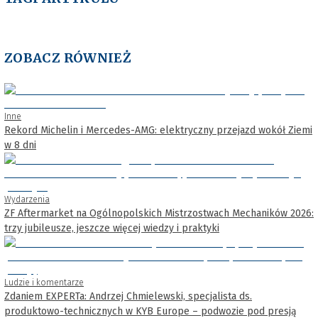
ZOBACZ RÓWNIEŻ
Inne
Rekord Michelin i Mercedes-AMG: elektryczny przejazd wokół Ziemi
w 8 dni
Wydarzenia
ZF Aftermarket na Ogólnopolskich Mistrzostwach Mechaników 2026:
trzy jubileusze, jeszcze więcej wiedzy i praktyki
Ludzie i komentarze
Zdaniem EXPERTa: Andrzej Chmielewski, specjalista ds.
produktowo-technicznych w KYB Europe – podwozie pod presją