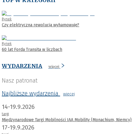
TOP W KATEGORII
Rynek
Czy elektryczna rewolucja wyhamowuje?
Rynek
60 lat Forda Transita w liczbach
WYDARZENIA
więcej
Nasz patronat
Najbliższe wydarzenia
wiecej
14-19.9.2026
targi
Międzynarodowe Targi Mobilności IAA Mobility (Monachium, Niemcy)
17-19.9.2026