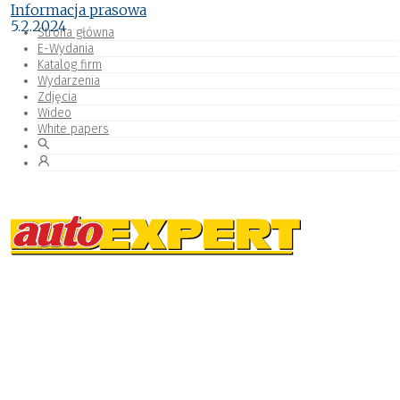
Informacja prasowa
5.2.2024
Strona główna
E-Wydania
Katalog firm
Wydarzenia
Zdjęcia
Wideo
White papers