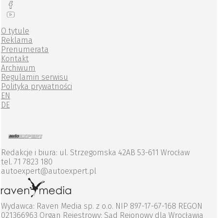
O tytule
Reklama
Prenumerata
Kontakt
Archiwum
Regulamin serwisu
Polityka prywatności
EN
DE
Redakcje i biura: ul. Strzegomska 42AB 53-611 Wrocław
tel. 71 7823 180
autoexpert@autoexpert.pl
Wydawca: Raven Media sp. z o.o. NIP 897-17-67-168 REGON
021366963 Organ Rejestrowy: Sąd Rejonowy dla Wrocławia