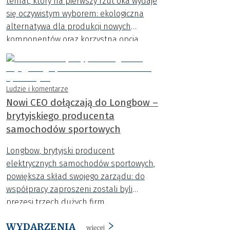
temat, który na pierwszy rzut oka wydaje
się oczywistym wyborem: ekologiczna
alternatywa dla produkcji nowych
komponentów oraz korzystna opcja
finansowa dla kierowców.
Ludzie i komentarze
Nowi CEO dołączają do Longbow –
brytyjskiego producenta
samochodów sportowych
Longbow, brytyjski producent
elektrycznych samochodów sportowych,
powiększa skład swojego zarządu: do
współpracy zaproszeni zostali byli
prezesi trzech dużych firm
motoryzacyjnych: Lotus, McLaren i Alpine
WYDARZENIA
– Dan Balmer, Mike Flewitt oraz Michael
więcej