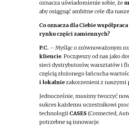
oznacza uświadomienie sobie, że
m
aby osiągnąć ambitne cele dla nasze
Co oznacza dla Ciebie współprac
rynku części zamiennych?
P.C.
– Myśląc o zrównoważonym ro
kliencie
. Począwszy od nas jako d
sieci dystrybutorów, warsztatów i 
częścią złożonego łańcucha wartośc
i lokalnie
zakorzenieni z naszymi 
Jednocześnie, musimy tworzyć now
sukces każdemu uczestnikowi proce
technologii
CASES
(Connected, Auto
potrzebne są innowacje.