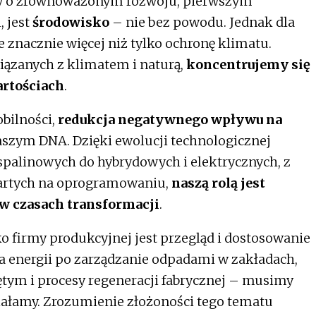
 o zrównoważonym rozwoju, pierwszym
, jest
środowisko
– nie bez powodu. Jednak dla
znacznie więcej niż tylko ochronę klimatu.
ązanych z klimatem i naturą,
koncentrujemy się
artościach
.
obilności,
redukcja negatywnego wpływu na
aszym DNA. Dzięki ewolucji technologicznej
palinowych do hybrydowych i elektrycznych, z
artych na oprogramowaniu,
naszą rolą jest
w czasach transformacji
.
 firmy produkcyjnej jest przegląd i dostosowanie
a energii po zarządzanie odpadami w zakładach,
tym i procesy regeneracji fabrycznej – musimy
ziałamy. Zrozumienie złożoności tego tematu