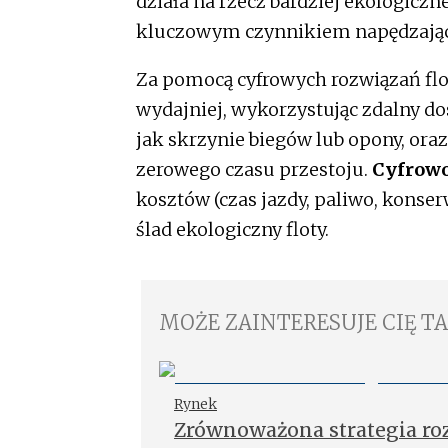
działa na rzecz bardziej ekologiczne
kluczowym czynnikiem napędzając
Za pomocą cyfrowych rozwiązań f
wydajniej, wykorzystując zdalny do
jak skrzynie biegów lub opony, ora
zerowego czasu przestoju.
Cyfrowo
kosztów (czas jazdy, paliwo, konser
ślad ekologiczny floty.
MOŻE ZAINTERESUJE CIĘ T
Rynek
Zrównoważona strategia ro