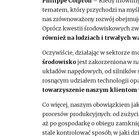
Philippe Colpron
– Kiedy mówimy
tematem, który przychodzi na myśl
nas zrównoważony rozwój obejmuje 
Oprócz kwestii środowiskowych zwi
również na ludziach i trwałych w
Oczywiście, działając w sektorze m
środowisko
jest zakorzeniona w n
układów napędowych, od silników s
rosnącym udziałem technologii op
towarzyszenie naszym klientom 
Co więcej, naszym obowiązkiem jako
procesów produkcyjnych: od zużyci
aż po gospodarkę o obiegu zamknię
stale kontrolować sposób, w jaki d