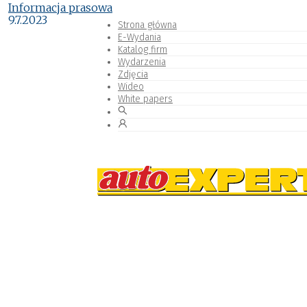
Informacja prasowa
9.7.2023
Strona główna
E-Wydania
Katalog firm
Wydarzenia
Zdjęcia
Wideo
White papers