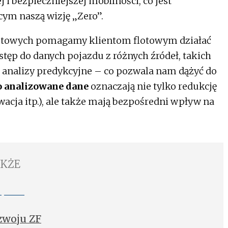
j i bezpieczniejszej mobilności, co jest
ym naszą wizję „Zero”.
lotowych pomagamy klientom flotowym działać
stęp do danych pojazdu z różnych źródeł, takich
z analizy predykcyjne – co pozwala nam dążyć do
 analizowane dane
oznaczają nie tylko redukcję
wacja itp.), ale także mają bezpośredni wpływ na
AKŻE
zwoju ZF