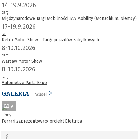
14-19.9.2026
targi
Międzynarodowe Targi Mobilności IAA Mobility (Monachium, Niemcy)
17-19.9.2026
targi
Retro Motor Show – Targi pojazdów zabytkowych
8-10.10.2026
targi
Warsaw Motor Show
8-10.10.2026
targi
Automotive Parts Expo
GALERIA
więcej
9
Firmy
Ferrari zaprezentowało projekt Elettrica