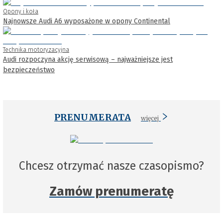
Opony i koła
Najnowsze Audi A6 wyposażone w opony Continental
Technika motoryzacyjna
Audi rozpoczyna akcję serwisową – najważniejsze jest
bezpieczeństwo
PRENUMERATA
więcej
Chcesz otrzymać nasze czasopismo?
Zamów prenumeratę