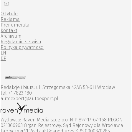
O tytule
Reklama
Prenumerata
Kontakt
Archiwum
Regulamin serwisu
Polityka prywatności
EN
DE
Redakcje i biura: ul. Strzegomska 42AB 53-611 Wrocław
tel. 71 7823 180
autoexpert@autoexpert.pl
Wydawca: Raven Media sp. z o.o. NIP 897-17-67-168 REGON
021366963 Organ Rejestrowy: Sąd Rejonowy dla Wrocławia
Fabrycznej VI Wydział Gospodarczy KRS 0000370285