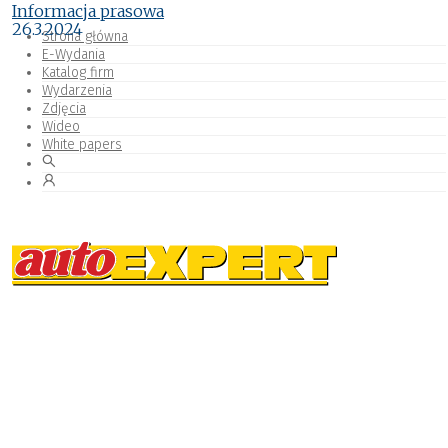
Informacja prasowa
26.3.2024
Strona główna
E-Wydania
Katalog firm
Wydarzenia
Zdjęcia
Wideo
White papers