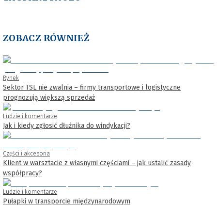
ZOBACZ RÓWNIEŻ
Rynek
Sektor TSL nie zwalnia – firmy transportowe i logistyczne
prognozują większą sprzedaż
Ludzie i komentarze
Jak i kiedy zgłosić dłużnika do windykacji?
Części i akcesoria
Klient w warsztacie z własnymi częściami – jak ustalić zasady
współpracy?
Ludzie i komentarze
Pułapki w transporcie międzynarodowym