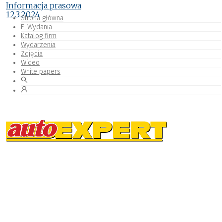
Informacja prasowa
12.3.2024
Strona główna
E-Wydania
Katalog firm
Wydarzenia
Zdjęcia
Wideo
White papers