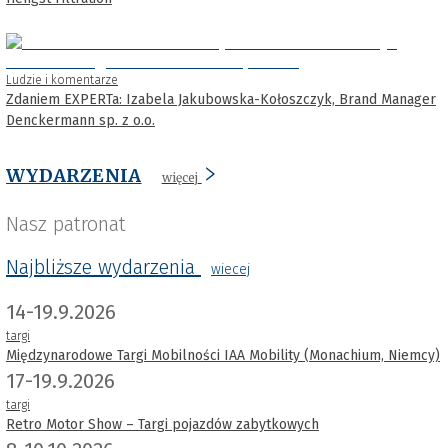
Ludzie i komentarze
Zdaniem EXPERTa: Izabela Jakubowska-Kołoszczyk, Brand Manager
Denckermann sp. z o.o.
WYDARZENIA
więcej
Nasz patronat
Najbliższe wydarzenia
wiecej
14-19.9.2026
targi
Międzynarodowe Targi Mobilności IAA Mobility (Monachium, Niemcy)
17-19.9.2026
targi
Retro Motor Show – Targi pojazdów zabytkowych