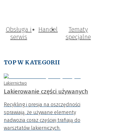
Obsługa i
Handel
Tematy
serwis
specjalne
TOP W KATEGORII
Lakiernictwo
Lakierowanie części używanych
Recykling i presja na oszczędności
sprawiają, że używane elementy
nadwozia coraz częściej trafiają do
warsztatów lakierniczych.