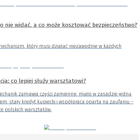
o nie widać, a co może kosztować bezpieczeństwo?
mechanizm, który musi działać niezawodnie w każdych
ja: co lepiej służy warsztatowi?
mechanik zamawia części zamienne, miało w zasadzie jedną
m, stały kredyt kupiecki i współpraca oparta na zaufaniu –
ce polskich warsztatów.