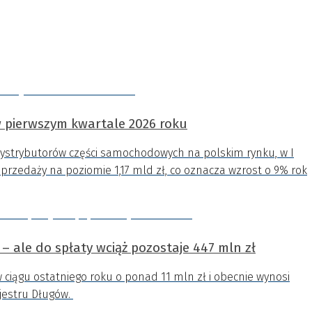
 pierwszym kwartale 2026 roku
dystrybutorów części samochodowych na polskim rynku, w I
przedaży na poziomie 1,17 mld zł, co oznacza wzrost o 9% rok
 – ale do spłaty wciąż pozostaje 447 mln zł
ciągu ostatniego roku o ponad 11 mln zł i obecnie wynosi
jestru Długów.