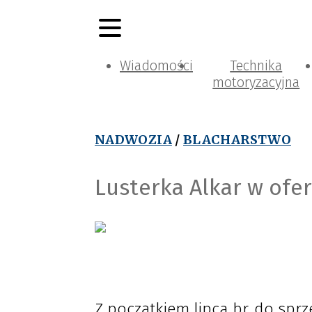
Wiadomości
Technika
motoryzacyjna
NADWOZIA
/
BLACHARSTWO
Lusterka Alkar w ofer
Z początkiem lipca br. do spr