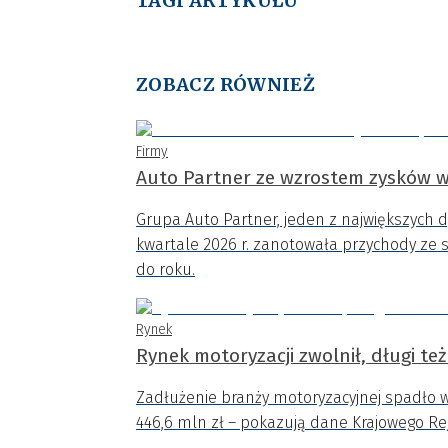
TAGI ARTYKUŁU
ZOBACZ RÓWNIEŻ
Firmy
Auto Partner ze wzrostem zysków w
Grupa Auto Partner, jeden z największych 
kwartale 2026 r. zanotowała przychody ze s
do roku.
Rynek
Rynek motoryzacji zwolnił, długi też
Zadłużenie branży motoryzacyjnej spadło w 
446,6 mln zł – pokazują dane Krajowego Re