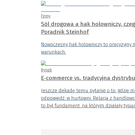
Firmy
Sól drogowa a hak holowniczy, czeg
Poradnik Steinhof
Nowoczesny hak holowniczy to precyzyjny 
warunkach.
Rynek
E-commerce vs. tradycyjna dystrybuc
Jeszcze dekadę temu pytanie o to, gdzie 
odpowiedź: w hurtowni. Relacja z handlowce
to był fundament, na którym działały tysią