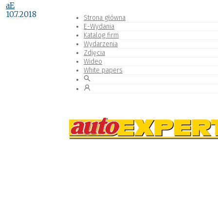
aE
10.7.2018
Strona główna
E-Wydania
Katalog firm
Wydarzenia
Zdjęcia
Wideo
White papers