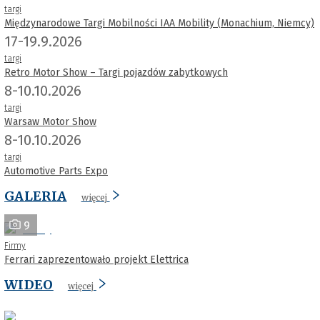
targi
Międzynarodowe Targi Mobilności IAA Mobility (Monachium, Niemcy)
17-19.9.2026
targi
Retro Motor Show – Targi pojazdów zabytkowych
8-10.10.2026
targi
Warsaw Motor Show
8-10.10.2026
targi
Automotive Parts Expo
GALERIA
więcej
9
Firmy
Ferrari zaprezentowało projekt Elettrica
WIDEO
więcej