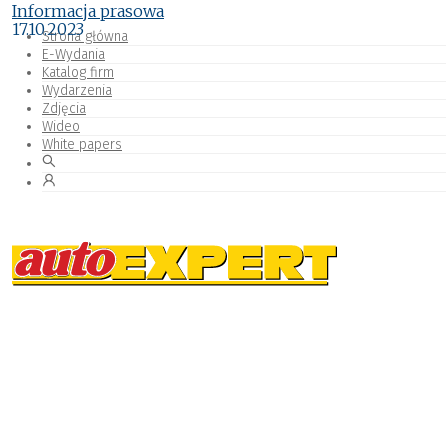
Informacja prasowa
17.10.2023
Strona główna
E-Wydania
Katalog firm
Wydarzenia
Zdjęcia
Wideo
White papers