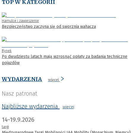
TOP W KATEGORII
Hamulce i zawieszenie
Bezpieczeństwo zaczyna się od sworznia wahacza
Rynek
Po dwudziestu latach mają wzrosnąć opłaty za badania techniczne
pojazdów
WYDARZENIA
więcej
Nasz patronat
Najbliższe wydarzenia
wiecej
14-19.9.2026
targi
Międzynarodowe Targi Mobilności IAA Mobility (Monachium, Niemcy)