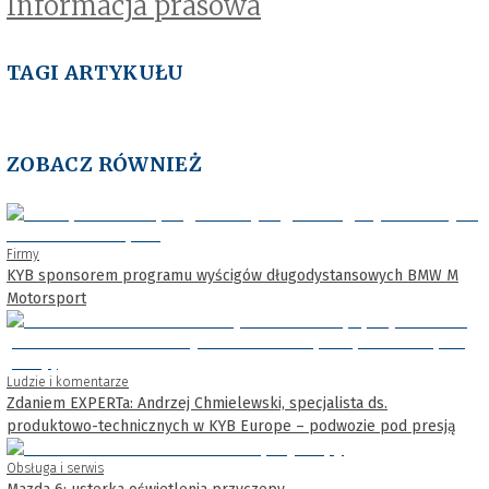
Informacja prasowa
TAGI ARTYKUŁU
ZOBACZ RÓWNIEŻ
Firmy
KYB sponsorem programu wyścigów długodystansowych BMW M
Motorsport
Ludzie i komentarze
Zdaniem EXPERTa: Andrzej Chmielewski, specjalista ds.
produktowo-technicznych w KYB Europe – podwozie pod presją
Obsługa i serwis