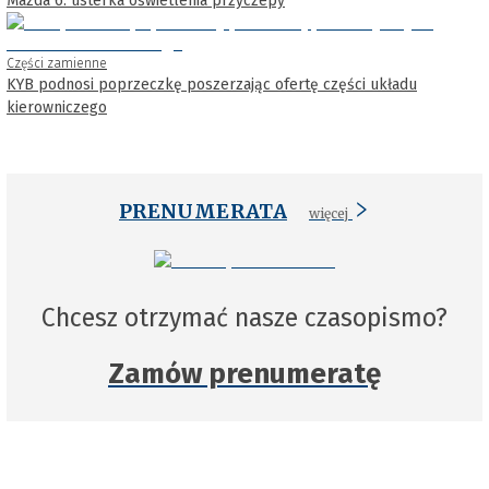
Mazda 6: usterka oświetlenia przyczepy
Części zamienne
KYB podnosi poprzeczkę poszerzając ofertę części układu
kierowniczego
PRENUMERATA
więcej
Chcesz otrzymać nasze czasopismo?
Zamów prenumeratę