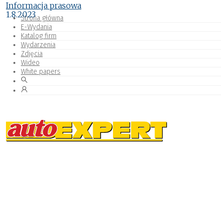
Informacja prasowa
1.8.2023
Strona główna
E-Wydania
Katalog firm
Wydarzenia
Zdjęcia
Wideo
White papers