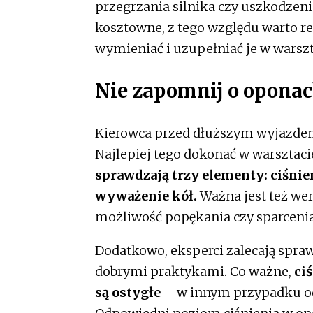
przegrzania silnika czy uszkodzen
kosztowne, z tego względu warto r
wymieniać i uzupełniać je w warszt
Nie zapomnij o opona
Kierowca przed dłuższym wyjazdem
Najlepiej tego dokonać w warsztaci
sprawdzają trzy elementy: ciśnien
wyważenie kół.
Ważna jest też we
możliwość popękania czy sparcenia
Dodatkowo, eksperci zalecają spra
dobrymi praktykami. Co ważne,
ci
są ostygłe
– w innym przypadku od