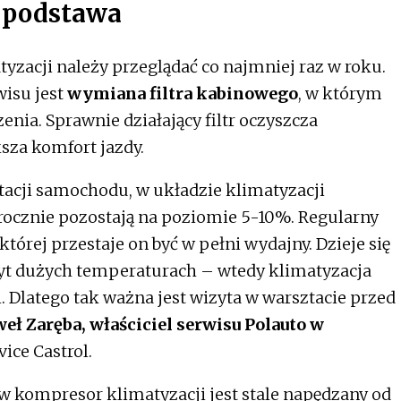
o podstawa
zacji należy przeglądać co najmniej raz w roku.
isu jest
wymiana filtra kabinowego
, w którym
nia. Sprawnie działający filtr oczyszcza
sza komfort jazdy.
tacji samochodu, w układzie klimatyzacji
że rocznie pozostają na poziomie 5-10%. Regularny
której przestaje on być w pełni wydajny. Dzieje się
byt dużych temperaturach – wtedy klimatyzacja
. Dlatego tak ważna jest wizyta w warsztacie przed
eł Zaręba, właściciel serwisu Polauto w
vice Castrol.
ompresor klimatyzacji jest stale napędzany od