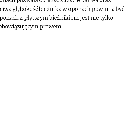
onach pozwala obniżyć zużycie paliwa oraz
aściwa głębokość bieżnika w oponach powinna być
oponach z płytszym bieżnikiem jest nie tylko
z obowiązującym prawem.