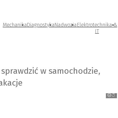
Mechanika
Diagnostyka
Nadwozia
Elektrotechnika &
IT
a sprawdzić w samochodzie,
akacje
Castrol