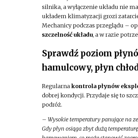
silnika, a wyłączenie układu nie ma
układem klimatyzacji grozi zatar
Mechanicy podczas przeglądu – opr
szczelność układu
, a w razie potr
Sprawdź poziom płynó
hamulcowy, płyn chło
Regularna
kontrola płynów ekspl
dobrej kondycji. Przydaje się to sz
podróż.
–
Wysokie temperatury panujące na z
Gdy płyn osiąga zbyt dużą temperatur
hamowaniem, co może stanowić zagro