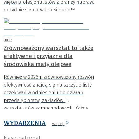
więcej profesjonalistów z branży napraw
decyduje się na Valeo Silencio™.
Inne
Zrównoważony warsztat to także
efektywne i przyjazne dla
środowiska maty olejowe
Również w 2026 r. zrównoważony rozwój i
efektywność znajdą się na szczycie listy
oczekiwań w odniesieniu do działań
przedsiębiorstw, zakładów i
warsztatatów samochodowych. Każdy,
kto chce iść z duchem czasu, będzie
WYDARZENIA
musiał uwzględnić procesy przyjazne dla
więcej
środowiska.
Nasz patronat