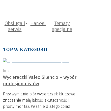
Obsługa i
Handel
Tematy
serwis
specjalne
TOP W KATEGORII
Inne
Wycieraczki Valeo Silencio – wybór
profesjonalistów
Przy wymianie piór wycieraczek kluczowe
znaczenie mają jakość, skuteczność i
prosty montaż. Właśnie dlatego coraz