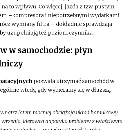
 na to wpływu. Co więcej, jazda z tzw. pustym
ciem –kompresora i niepotrzebnymi wydatkami.
ócz wymiany filtra – dokładnie sprawdzają
zeby uzupełniają też poziom czynnika.
w w samochodzie: płyn
dniczy
oatacyjnych
pozwala utrzymać samochód w
czególnie wtedy, gdy wybieramy się w dłuższą
ewnątrz latem mocniej obciążają układ hamulcowy.
ę wrzenia, kierowca napotyka problemy z właściwym
żenie na drodze
– wyjaśnia Paweł Zaręba.