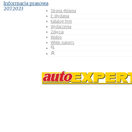
Informacja prasowa
20.7.2023
Strona główna
E-Wydania
Katalog firm
Wydarzenia
Zdjęcia
Wideo
White papers