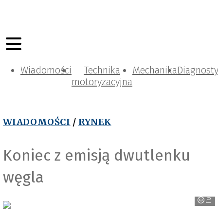
Wiadomości
Technika
Mechanika
Diagnost
motoryzacyjna
WIADOMOŚCI
/
RYNEK
Koniec z emisją dwutlenku
węgla
Ford