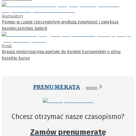
Akumulatory
Pomiar w czasie rzeczywistym wydłuża żywotność i zwiększa
bezpieczeństwo baterii
Rynek
Branża motoryzacyjna apeluje do Komisji Europejskiej o pilną
korektę kursu
PRENUMERATA
więcej
Chcesz otrzymać nasze czasopismo?
Zamów prenumeratę