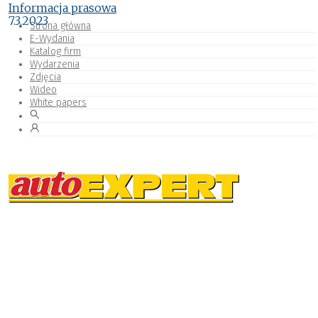
Informacja prasowa
7.3.2023
Strona główna
E-Wydania
Katalog firm
Wydarzenia
Zdjęcia
Wideo
White papers