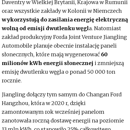
Daventry w Wielkiej Brytanii, Krajowa w Rumunii
oraz wszystkie zakłady w Kolonii w Niemczech
wykorzystują do zasilania energię elektryczną
wolną od emisji dwutlenku węgl
a. Natomiast
zakład produkcyjny Forda Joint Venture Jiangling
Automobile planuje obecnie instalację paneli
słonecznych, które mają wygenerować
60
milionów kWh energii słonecznej
i zmniejszą
emisję dwutlenku węgla o ponad 50 000 ton
rocznie.
Jiangling dołączy tym samym do Changan Ford
Hangzhou, która w 2020 r, dzięki
zamontowanym rok wcześniej panelom
zanotowała roczną dostawę energii na poziomie
13 mln kWh, co stanowiło 25% całkowitego