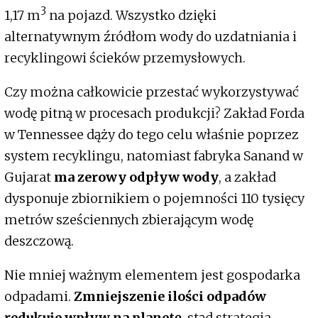
3
1,17 m
na pojazd. Wszystko dzięki
alternatywnym źródłom wody do uzdatniania i
recyklingowi ścieków przemysłowych.
Czy można całkowicie przestać wykorzystywać
wodę pitną w procesach produkcji? Zakład Forda
w Tennessee dąży do tego celu właśnie poprzez
system recyklingu, natomiast fabryka Sanand w
Gujarat
ma zerowy odpływ wody
, a zakład
dysponuje zbiornikiem o pojemności 110 tysięcy
metrów sześciennych zbierającym wodę
deszczową.
Nie mniej ważnym elementem jest gospodarka
odpadami.
Zmniejszenie ilości odpadów
redukuje wpływ na planetę
, stąd strategia