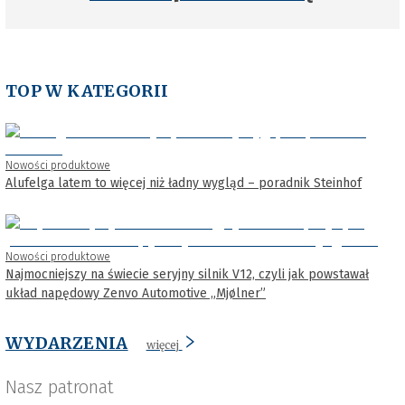
TOP W KATEGORII
Nowości produktowe
Alufelga latem to więcej niż ładny wygląd – poradnik Steinhof
Nowości produktowe
Najmocniejszy na świecie seryjny silnik V12, czyli jak powstawał
układ napędowy Zenvo Automotive „Mjølner”
WYDARZENIA
więcej
Nasz patronat