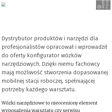
a
W
ü
r
t
h
P
o
l
s
k
Dystrybutor produktów i narzędzi dla
profesjonalistów opracował i wprowadził
do oferty konfigurator wózków
narzędziowych. Dzięki niemu fachowcy
mają możliwość stworzenia dopasowanej
mobilnej stacji roboczej, spełniającej
potrzeby każdego warsztatu.
Wózki narzędziowe to nieoceniony element
wyposażenia warsztatu czy serwisu