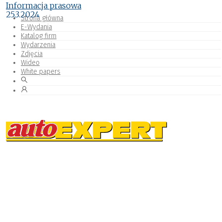
Informacja prasowa
25.3.2024
Strona główna
E-Wydania
Katalog firm
Wydarzenia
Zdjęcia
Wideo
White papers