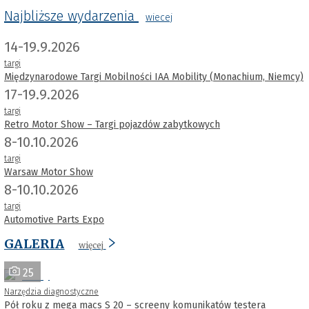
Najbliższe wydarzenia
wiecej
14-19.9.2026
targi
Międzynarodowe Targi Mobilności IAA Mobility (Monachium, Niemcy)
17-19.9.2026
targi
Retro Motor Show – Targi pojazdów zabytkowych
8-10.10.2026
targi
Warsaw Motor Show
8-10.10.2026
targi
Automotive Parts Expo
GALERIA
więcej
25
Narzędzia diagnostyczne
Pół roku z mega macs S 20 – screeny komunikatów testera