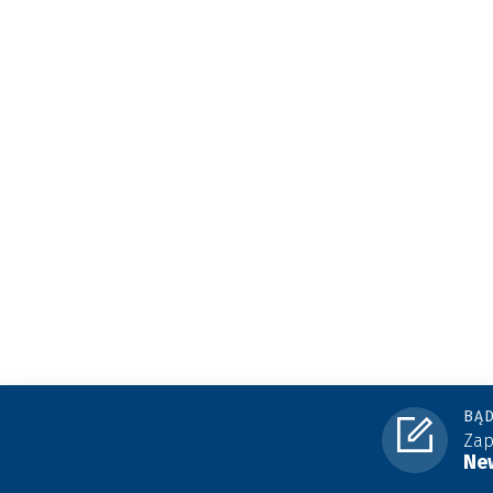
BĄD
Zap
New