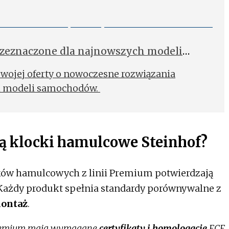
zeznaczone dla najnowszych modeli
swojej oferty o nowoczesne rozwiązania
h modeli samochodów.
ą klocki hamulcowe Steinhof?
ków hamulcowych z linii Premium potwierdzają
 Każdy produkt spełnia standardy porównywalne z
montaż
.
 Premium mają wymagane
certyfikaty i homologacje
ECE