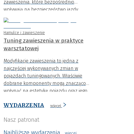
zawieszenia, które bezpośrednio
wpływają na bezpieczeństwo jazdy.
Hamulce i zawieszenie
Tuning zawieszenia w praktyce
warsztatowej
Modyfikacje zawieszenia to jedna z
najczęściej wykonywanych zmian w
pojazdach tuningowanych. Właściwie
dobrane komponenty mogą znacząco
wpłynąć na estetykę pojazdu oraz jego
zachowanie na drodze. Wystarczy jednak
WYDARZENIA
jeden błąd montażowy, aby efekt był
więcej
przeciwny do zamierzonego.
Nasz patronat
Najbliższe wydarzenia
wiecej