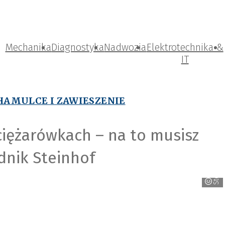
Mechanika
Diagnostyka
Nadwozia
Elektrotechnika &
IT
HAMULCE I ZAWIESZENIE
iężarówkach – na to musisz
dnik Steinhof
Steinhof