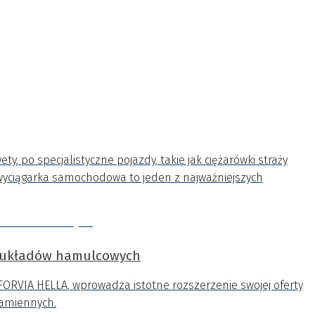
, po specjalistyczne pojazdy, takie jak ciężarówki straży
wyciągarka samochodowa to jeden z najważniejszych
o układów hamulcowych
ORVIA HELLA, wprowadza istotne rozszerzenie swojej oferty
zamiennych.