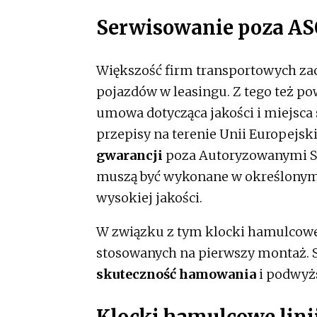
Serwisowanie poza A
Większość firm transportowych za
pojazdów w leasingu. Z tego też p
umowa dotycząca jakości i miejsca 
przepisy na terenie Unii Europejsk
gwarancji
poza Autoryzowanymi St
muszą być wykonane w określonym s
wysokiej jakości.
W związku z tym klocki hamulcowe S
stosowanych na pierwszy montaż. S
skuteczność hamowania
i podwyżs
Klocki hamulcowe lin