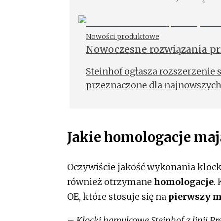
Nowości produktowe
Nowoczesne rozwiązania pr
samochodów
Steinhof ogłasza rozszerzenie 
przeznaczone dla najnowszyc
Jakie homologacje maj
Oczywiście jakość wykonania kloc
również otrzymane
homologacje
.
OE, które stosuje się na
pierwszy 
–
Klocki hamulcowe Steinhof z linii