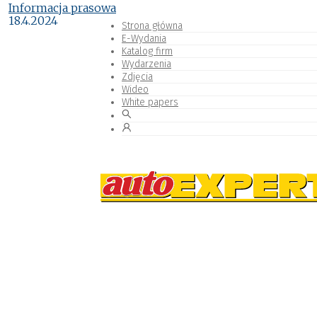
Informacja prasowa
18.4.2024
Strona główna
E-Wydania
Katalog firm
Wydarzenia
Zdjęcia
Wideo
White papers