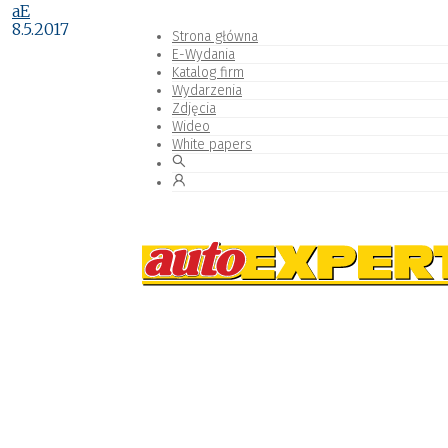
aE
8.5.2017
Strona główna
E-Wydania
Katalog firm
Wydarzenia
Zdjęcia
Wideo
White papers