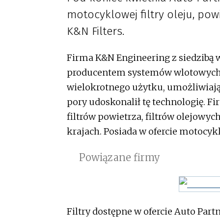
motocyklowej filtry oleju, po
K&N Filters.
Firma K&N Engineering z siedzibą w
producentem systemów wlotowych p
wielokrotnego użytku, umożliwiają
pory udoskonalił tę technologię. F
filtrów powietrza, filtrów olejowyc
krajach. Posiada w ofercie motocyk
Powiązane firmy
Filtry dostępne w ofercie Auto Par