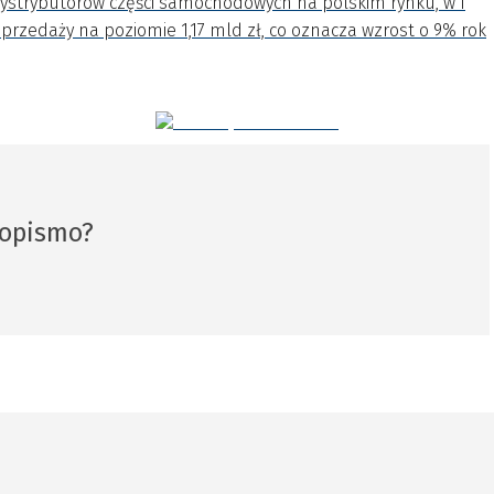
dystrybutorów części samochodowych na polskim rynku, w I
przedaży na poziomie 1,17 mld zł, co oznacza wzrost o 9% rok
sopismo?