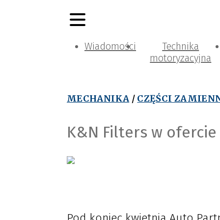
Wiadomości
Technika
motoryzacyjna
MECHANIKA
/
CZĘŚCI ZAMIEN
K&N Filters w oferci
Pod koniec kwietnia Auto Part