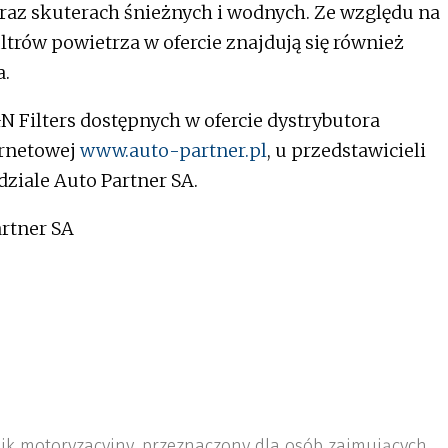
raz skuterach śnieżnych i wodnych. Ze względu na
trów powietrza w ofercie znajdują się również
a.
 Filters dostępnych w ofercie dystrybutora
ernetowej
www.auto-partner.pl
, u przedstawicieli
ziale Auto Partner SA.
artner SA
nik motoryzacyjny, przeznaczony dla osób zajmujących