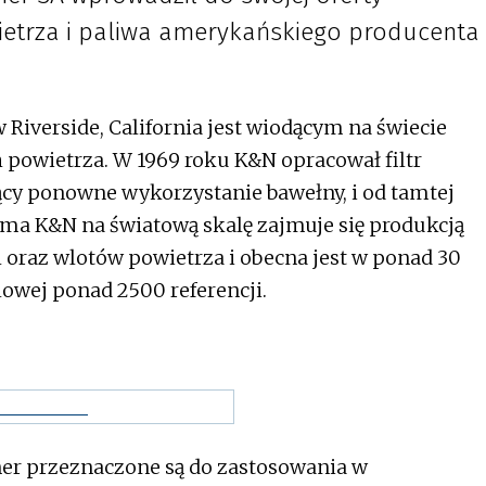
wietrza i paliwa amerykańskiego producenta
 Riverside, California jest wiodącym na świecie
owietrza. W 1969 roku K&N opracował filtr
cy ponowne wykorzystanie bawełny, i od tamtej
irma K&N na światową skalę zajmuje się produkcją
h oraz wlotów powietrza i obecna jest w ponad 30
lowej ponad 2500 referencji.
tner przeznaczone są do zastosowania w