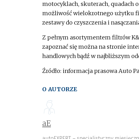
motocyklach, skuterach, quadach o
możliwość wielokrotnego użytku fil
zestawy do czyszczenia i nasączani
Z pełnym asortymentem filtrów K&N
zapoznać się można na stronie int
handlowych bądź w najbliższym odd
Źródło: informacja prasowa Auto P
O AUTORZE
aE
autoEXPERT – specjalistyczny miesięcz