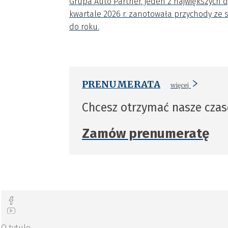
Grupa Auto Partner, jeden z największych 
kwartale 2026 r. zanotowała przychody ze s
do roku.
PRENUMERATA
więcej
Chcesz otrzymać nasze cza
Zamów prenumeratę
O tytule