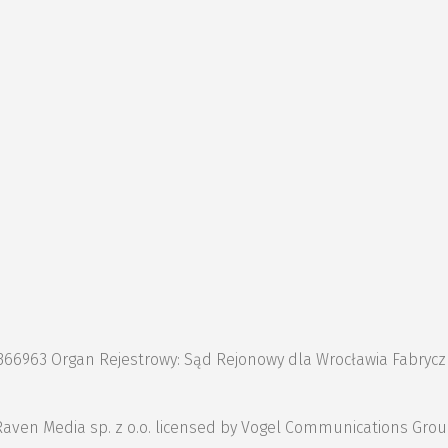
1366963 Organ Rejestrowy: Sąd Rejonowy dla Wrocławia Fabryc
on of Raven Media sp. z o.o. licensed by Vogel Communications 