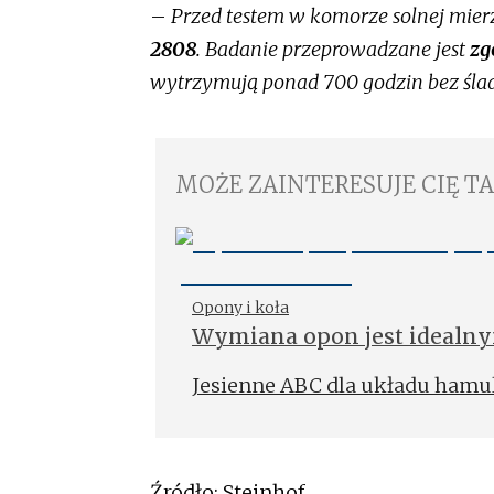
–
Przed testem w komorze solnej mier
2808
. Badanie przeprowadzane jest
zg
wytrzymują ponad 700 godzin bez śla
MOŻE ZAINTERESUJE CIĘ T
Opony i koła
Wymiana opon jest idealny
hamulcowego – poradnik S
Jesienne ABC dla układu hamu
Źródło: Steinhof