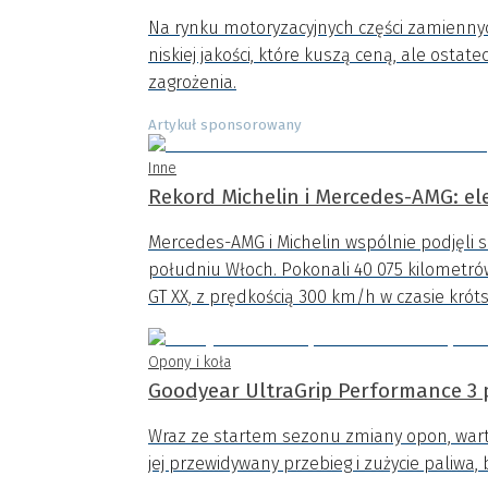
Na rynku motoryzacyjnych części zamiennych
niskiej jakości, które kuszą ceną, ale ost
zagrożenia.
Artykuł sponsorowany
Inne
Rekord Michelin i Mercedes-AMG: el
Mercedes-AMG i Michelin wspólnie podjęli 
południu Włoch. Pokonali 40 075 kilometr
GT XX, z prędkością 300 km/h w czasie króts
Opony i koła
Goodyear UltraGrip Performance 3 
Wraz ze startem sezonu zmiany opon, wart
jej przewidywany przebieg i zużycie paliwa, 