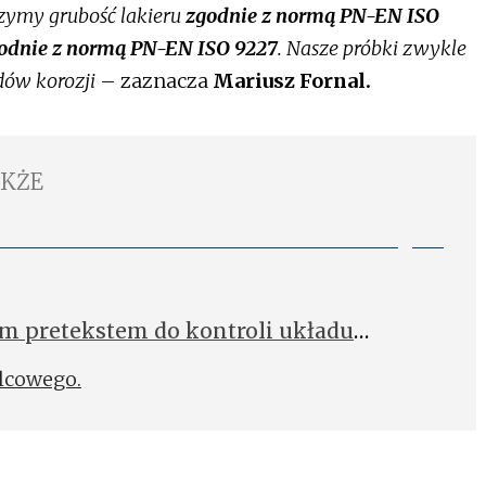
zymy grubość lakieru
zgodnie z normą PN-EN ISO
odnie z normą PN-EN ISO 9227
. Nasze próbki zwykle
dów korozji
– zaznacza
Mariusz Fornal.
AKŻE
m pretekstem do kontroli układu
teinhof
lcowego.