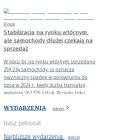
rejestracje aut osiągnęły najwyższy
poziom w tym roku.
Rynek
Stabilizacja na rynku wtórnym,
ale samochody dłużej czekają na
sprzedaż
W lipcu br. na rynku wtórnym sprzedano
259 234 samochody, co oznacza
nieznaczny spadek w porównaniu do
lipca w 2024 r., kiedy liczba transakcji
wyniosła 262 725 sztuk. W ciągu roku
spadła także średnia cena o niemal 4
WYDARZENIA
000 zł.
więcej
Nasz patronat
Najbliższe wydarzenia
wiecej