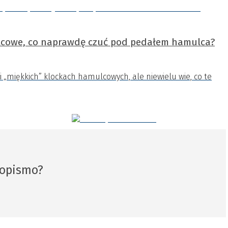
ulcowe, co naprawdę czuć pod pedałem hamulca?
i „miękkich” klockach hamulcowych, ale niewielu wie, co te
sopismo?