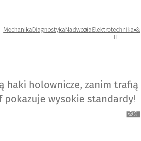
Mechanika
Diagnostyka
Nadwozia
Elektrotechnika &
IT
ą haki holownicze, zanim trafią
f pokazuje wysokie standardy!
Steinhof