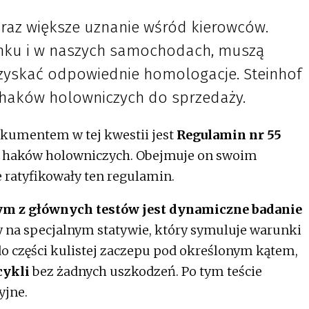
raz większe uznanie wśród kierowców.
ynku i w naszych samochodach, muszą
 uzyskać odpowiednie homologacje. Steinhof
 haków holowniczych do sprzedaży.
kumentem w tej kwestii jest
Regulamin nr 55
dla haków holowniczych. Obejmuje on swoim
e ratyfikowały ten regulamin.
ym z głównych testów jest dynamiczne badanie
 na specjalnym statywie, który symuluje warunki
 do części kulistej zaczepu pod określonym kątem,
cykli
bez żadnych uszkodzeń. Po tym teście
yjne.