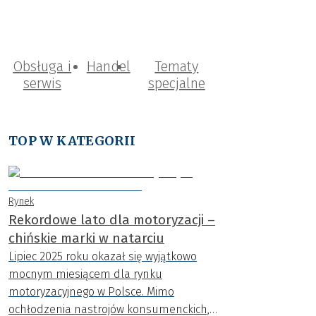
Obsługa i
Handel
Tematy
serwis
specjalne
TOP W KATEGORII
Rynek
Rekordowe lato dla motoryzacji –
chińskie marki w natarciu
Lipiec 2025 roku okazał się wyjątkowo
mocnym miesiącem dla rynku
motoryzacyjnego w Polsce. Mimo
ochłodzenia nastrojów konsumenckich,