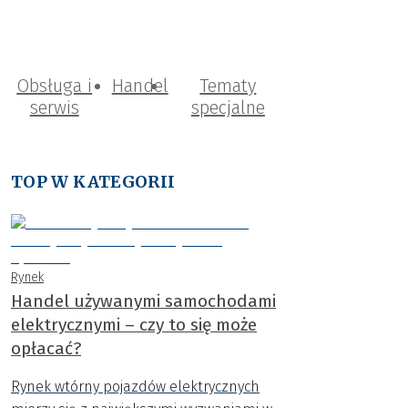
Obsługa i
Handel
Tematy
serwis
specjalne
TOP W KATEGORII
Rynek
Handel używanymi samochodami
elektrycznymi – czy to się może
opłacać?
Rynek wtórny pojazdów elektrycznych