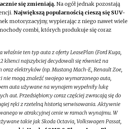
cznie się zmieniają.
Na ogół jednak pozostają
encji.
Największą popularnością cieszą się SUV-
ek motoryzacyjny, wypierając z niego nawet wiele
mochody combi, których produkuje się coraz
 właśnie ten typ auta z oferty LeasePlan (Ford Kuga,
2 klienci najszybciej decydowali się również na
raz elektryków (np. Mustang Mach-E, Renault Zoe,
nci nie mogą znaleźć swojego wymarzonego auta,
em auta używane na wynajem wypełniły lukę
 aut. Przedsiębiorcy coraz częściej zwracają się do
iej ręki z rzetelną historią serwisowania. Aktywnie
żywanego w atrakcyjnej cenie w ramach wynajmu. W
 używane takie jak Skoda Octavia, Volkswagen Passat,