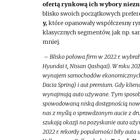
ofertą rynkową ich wybory niezna
blisko swoich początkowych prefer
y,
które opanowały współczesny ryn
klasycznych segmentów, jak np. sa
mniej.
–
Blisko połowa firm w 2022 r. wybrała
Hyundai t, Nissan Qashqai). W roku 202
wynajem samochodów ekonomicznych o
Dacia Spring) i aut premium. Gdy klie
wynajmują auto używane. Tym sposob
spowodowaną niską dostępnością nowych
nas z myślą o sprawdzonym aucie z drug
szukają okazji na pozyskanie auta u
2022 r. rekordy popularności biły auta