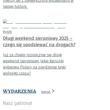
mierzy się z największymi wyzwaniami w
swojej historii.
Rynek
Długi weekend sierpniowy 2025 –
czego się spodziewać na drogach?
Już za chwilę rozpocznie się długi
weekend sierpniowy. Jakie kierunki
wybierają Polacy na spędzenie tego
wolnego czasu?
WYDARZENIA
więcej
Nasz patronat