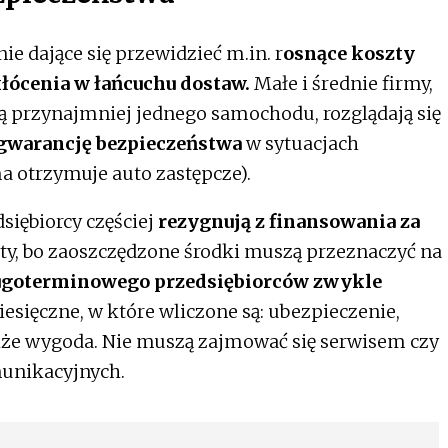
e dające się przewidzieć m.in. r
osnące koszty
kłócenia w łańcuchu dostaw.
Małe i średnie firmy,
ą przynajmniej jednego samochodu, rozglądają się
gwarancję bezpieczeństwa
w sytuacjach
ma otrzymuje auto zastępcze).
siębiorcy częściej
rezygnują z finansowania za
yty, bo zaoszczędzone środki muszą przeznaczyć na
goterminowego przedsiębiorców zwykle
esięczne, w które wliczone są: ubezpieczenie,
kże wygoda. Nie muszą zajmować się serwisem czy
munikacyjnych.