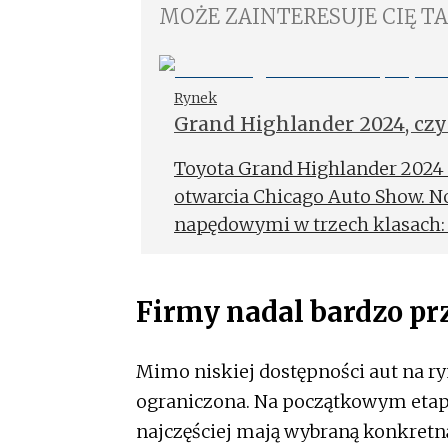
MOŻE ZAINTERESUJE CIĘ T
Rynek
Grand Highlander 2024, czy
Toyota Grand Highlander 2024
otwarcia Chicago Auto Show. N
napędowymi w trzech klasach: 
2,5-litrowy hybrydowy z szac
oraz 362-konny Hybrid MAX.
Firmy nadal bardzo p
Mimo niskiej dostępności aut na ry
ograniczona. Na początkowym et
najczęściej mają wybraną konkretn