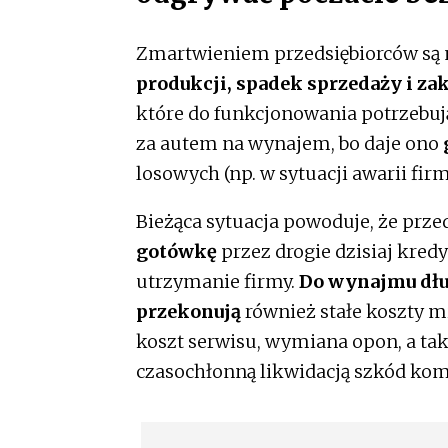
Zmartwieniem przedsiębiorców są ni
produkcji, spadek sprzedaży i za
które do funkcjonowania potrzebuj
za autem na wynajem, bo daje ono
losowych (np. w sytuacji awarii fir
Bieżąca sytuacja powoduje, że przed
gotówkę
przez drogie dzisiaj kred
utrzymanie firmy.
Do wynajmu dłu
przekonują
również stałe koszty mi
koszt serwisu, wymiana opon, a ta
czasochłonną likwidacją szkód ko