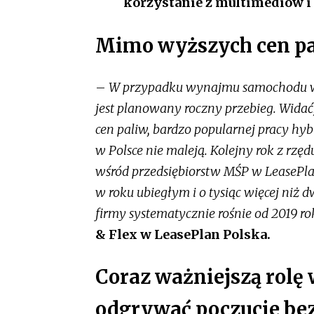
korzystanie z multimediów i
Mimo wyższych cen pal
–
W przypadku wynajmu samochodu w
jest planowany roczny przebieg. Widać
cen paliw, bardzo popularnej pracy hyb
w Polsce nie maleją. Kolejny rok z rzę
wśród przedsiębiorstw MŚP w LeasePlan
w roku ubiegłym i o tysiąc więcej niż 
firmy systematycznie rośnie od 2019 r
& Flex w LeasePlan Polska.
Coraz ważniejszą rolę
odgrywać poczucie be