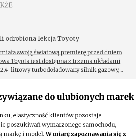
AKŻE
li odrobiona lekcja Toyoty
 miała swoją światową premierę przed dniem
owa Toyota jest dostępna z trzema układami
2,4-litrowy turbodoładowany silnik gazowy,
owanym przez producenta łącznym 34 MPG
rzywiązane do ulubionych marek
nku, elastyczność klientów pozostaje
apie poszukiwań wymarzonego samochodu,
ą markę i model.
W miarę zapoznawania się z