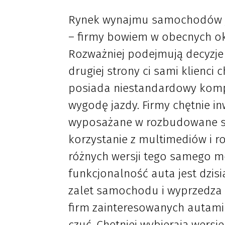
Rynek wynajmu samochodów je
– firmy bowiem w obecnych oko
Rozważniej podejmują decyzje 
drugiej strony ci sami klienci c
posiada niestandardowy kompl
wygodę jazdy. Firmy chętnie 
wyposażane w rozbudowane sy
korzystanie z multimediów i r
różnych wersji tego samego m
funkcjonalność auta jest dzisi
zalet samochodu i wyprzedza n
firm zainteresowanych autami p
czuć. Chętniej wybierają wers