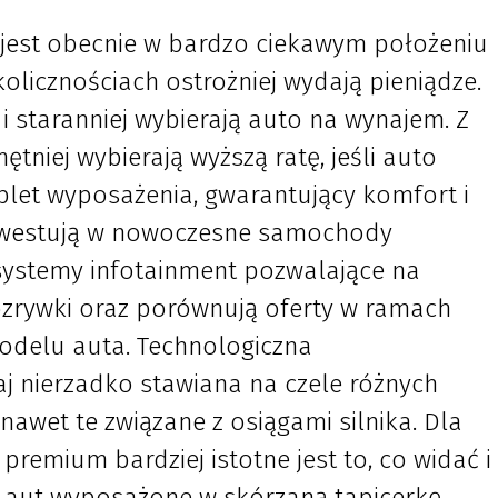
st obecnie w bardzo ciekawym położeniu
licznościach ostrożniej wydają pieniądze.
i staranniej wybierają auto na wynajem. Z
hętniej wybierają wyższą ratę, jeśli auto
et wyposażenia, gwarantujący komfort i
inwestują w nowoczesne samochody
stemy infotainment pozwalające na
ozrywki oraz porównują oferty w ramach
odelu auta. Technologiczna
aj nierzadko stawiana na czele różnych
awet te związane z osiągami silnika. Dla
remium bardziej istotne jest to, co widać i
je aut wyposażone w skórzaną tapicerkę,