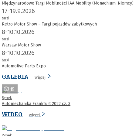
Międzynarodowe Targi Mobilności IAA Mobility (Monachium, Niemcy)
17-19.9.2026
targi
Retro Motor Show – Targi pojazdów zabytkowych
8-10.10.2026
targi
Warsaw Motor Show
8-10.10.2026
targi
Automotive Parts Expo
GALERIA
więcej
15
Rynek
Automechanika Frankfurt 2022 cz. 3
WIDEO
więcej
Rynek