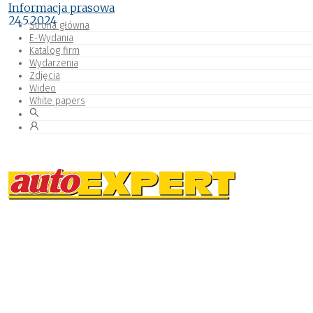
Informacja prasowa
24.5.2024
Strona główna
E-Wydania
Katalog firm
Wydarzenia
Zdjęcia
Wideo
White papers