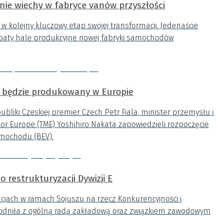
ie wiechy w fabryce vanów przyszłości
 kolejny kluczowy etap swojej transformacji. Jedenaście
opaty hale produkcyjne nowej fabryki samochodów
 będzie produkowany w Europie
bliki Czeskiej premier Czech Petr Fiala, minister przemysłu i
or Europe (TME) Yoshihiro Nakata zapowiedzieli rozpoczęcie
amochodu (BEV).
o restrukturyzacji Dywizji E
cjach w ramach Sojuszu na rzecz Konkurencyjności i
godniła z ogólną radą zakładową oraz związkiem zawodowym