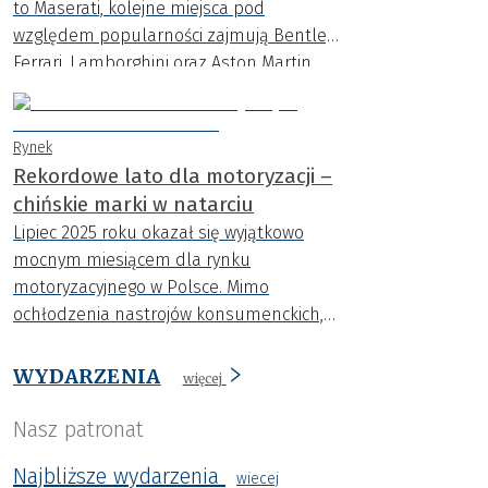
to Maserati, kolejne miejsca pod
względem popularności zajmują Bentley,
Ferrari, Lamborghini oraz Aston Martin,
jak wynika z najnowszej analizy CARFAX.
Rynek
Rekordowe lato dla motoryzacji –
chińskie marki w natarciu
Lipiec 2025 roku okazał się wyjątkowo
mocnym miesiącem dla rynku
motoryzacyjnego w Polsce. Mimo
ochłodzenia nastrojów konsumenckich,
rejestracje aut osiągnęły najwyższy
poziom w tym roku.
WYDARZENIA
więcej
Nasz patronat
Najbliższe wydarzenia
wiecej