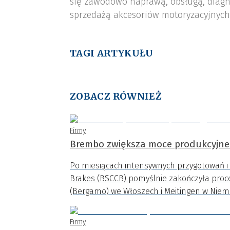
się zawodowo naprawą, obsługą, diagn
sprzedażą akcesoriów motoryzacyjnych,
TAGI ARTYKUŁU
ZOBACZ RÓWNIEŻ
Firmy
Brembo zwiększa moce produkcyjne
Po miesiącach intensywnych przygotowań 
Brakes (BSCCB) pomyślnie zakończyła proc
(Bergamo) we Włoszech i Meitingen w Nie
Firmy