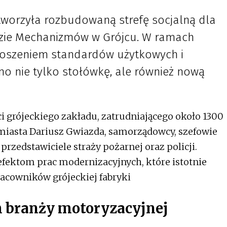
tworzyła rozbudowaną strefę socjalną dla
zie Mechanizmów w Grójcu. W ramach
noszeniem standardów użytkowych i
o nie tylko stołówkę, ale również nową
i grójeckiego zakładu, zatrudniającego około 1300
z miasta Dariusz Gwiazda, samorządowcy, szefowie
 przedstawiciele straży pożarnej oraz policji.
 efektom prac modernizacyjnych, które istotnie
racowników grójeckiej fabryki
m branży motoryzacyjnej