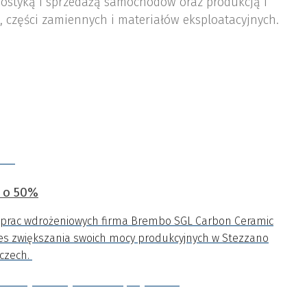
ostyką i sprzedażą samochodów oraz produkcją i
 części zamiennych i materiałów eksploatacyjnych.
 o 50%
i prac wdrożeniowych firma Brembo SGL Carbon Ceramic
es zwiększania swoich mocy produkcyjnych w Stezzano
mczech.