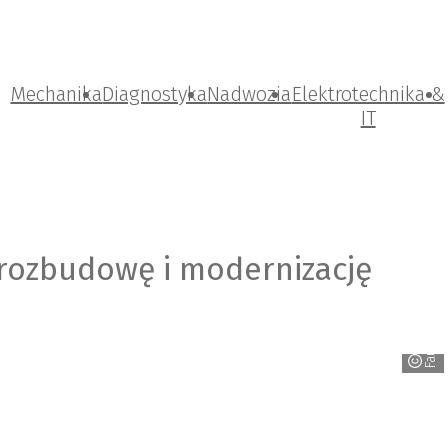
Mechanika
Diagnostyka
Nadwozia
Elektrotechnika &
IT
 rozbudowę i modernizację
Faurecia