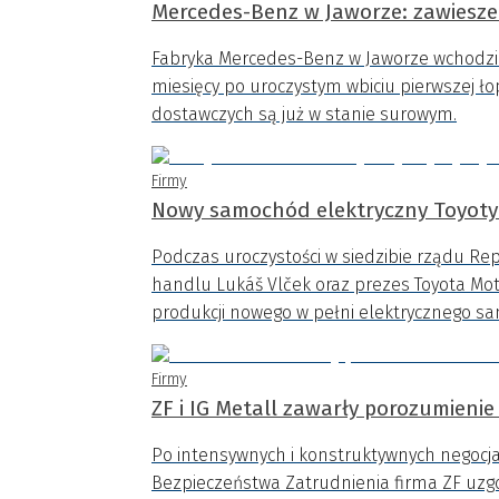
Mercedes-Benz w Jaworze: zawieszen
Fabryka Mercedes-Benz w Jaworze wchodzi w
miesięcy po uroczystym wbiciu pierwszej ł
dostawczych są już w stanie surowym.
Firmy
Nowy samochód elektryczny Toyoty
Podczas uroczystości w siedzibie rządu Repu
handlu Lukáš Vlček oraz prezes Toyota Mot
produkcji nowego w pełni elektrycznego s
Firmy
ZF i IG Metall zawarły porozumienie 
Po intensywnych i konstruktywnych negocja
Bezpieczeństwa Zatrudnienia firma ZF uz