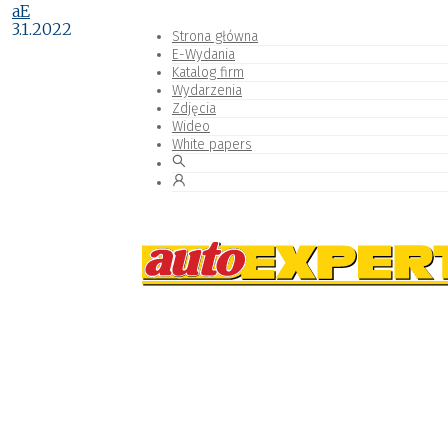
aE
3.1.2022
Strona główna
E-Wydania
Katalog firm
Wydarzenia
Zdjęcia
Wideo
White papers