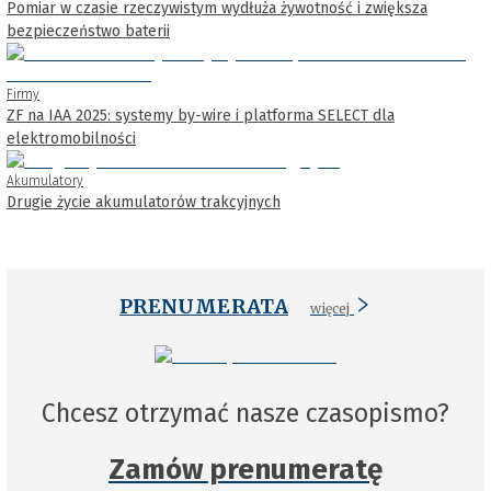
Pomiar w czasie rzeczywistym wydłuża żywotność i zwiększa
bezpieczeństwo baterii
Firmy
ZF na IAA 2025: systemy by-wire i platforma SELECT dla
elektromobilności
Akumulatory
Drugie życie akumulatorów trakcyjnych
PRENUMERATA
więcej
Chcesz otrzymać nasze czasopismo?
Zamów prenumeratę