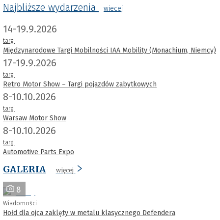
Najbliższe wydarzenia
wiecej
14-19.9.2026
targi
Międzynarodowe Targi Mobilności IAA Mobility (Monachium, Niemcy)
17-19.9.2026
targi
Retro Motor Show – Targi pojazdów zabytkowych
8-10.10.2026
targi
Warsaw Motor Show
8-10.10.2026
targi
Automotive Parts Expo
GALERIA
więcej
8
Wiadomości
Hołd dla ojca zaklęty w metalu klasycznego Defendera