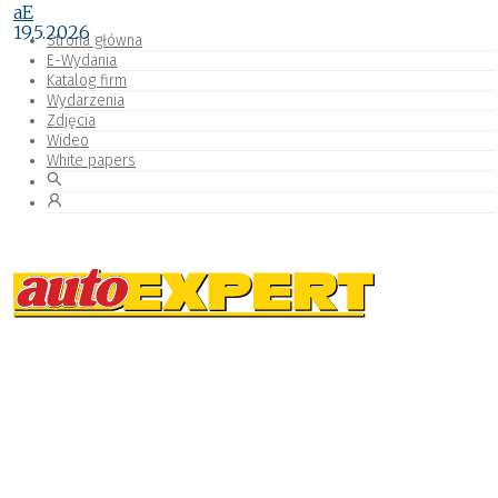
aE
19.5.2026
Strona główna
E-Wydania
Katalog firm
Wydarzenia
Zdjęcia
Wideo
White papers