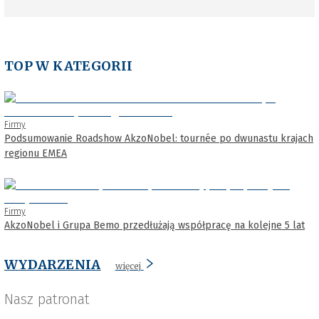
TOP W KATEGORII
Firmy
Podsumowanie Roadshow AkzoNobel: tournée po dwunastu krajach
regionu EMEA
Firmy
AkzoNobel i Grupa Bemo przedłużają współpracę na kolejne 5 lat
WYDARZENIA
więcej
Nasz patronat