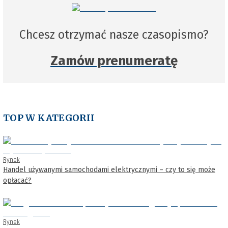
Chcesz otrzymać nasze czasopismo?
Zamów prenumeratę
TOP W KATEGORII
Rynek
Handel używanymi samochodami elektrycznymi – czy to się może
opłacać?
Rynek