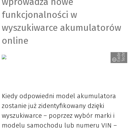
wprowadza nowe
funkcjonalności w
wyszukiwarce akumulatorów
online
s
E
x
i
d
e
T
e
c
h
n
o
l
o
g
i
e
Kiedy odpowiedni model akumulatora
zostanie już zidentyfikowany dzięki
wyszukiwarce – poprzez wybór marki i
modelu samochodu lub numeru VIN –