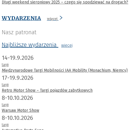
Długi weekend sierpniowy 2025 – czego się spodziewać na drogach?
WYDARZENIA
więcej
Nasz patronat
Najbliższe wydarzenia
wiecej
14-19.9.2026
targi
Międzynarodowe Targi Mobilności IAA Mobility (Monachium, Niemcy)
17-19.9.2026
targi
Retro Motor Show – Targi pojazdów zabytkowych
8-10.10.2026
targi
Warsaw Motor Show
8-10.10.2026
targi