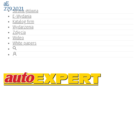
aE
27.9.2021
Strona główna
E-Wydania
Katalog firm
Wydarzenia
Zdjęcia
Wideo
White papers