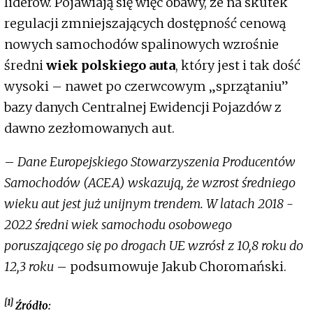
liderów. Pojawiają się więc obawy, że na skutek
regulacji zmniejszających dostępność cenową
nowych samochodów spalinowych wzrośnie
średni
wiek polskiego auta
, który jest i tak dość
wysoki – nawet po czerwcowym „sprzątaniu”
bazy danych Centralnej Ewidencji Pojazdów z
dawno zezłomowanych aut.
–
Dane Europejskiego Stowarzyszenia Producentów
Samochodów (ACEA) wskazują, że wzrost średniego
wieku aut jest już unijnym trendem. W latach 2018 -
2022 średni wiek samochodu osobowego
poruszającego się po drogach UE wzrósł z 10,8 roku do
12,3 roku
– podsumowuje Jakub Choromański.
[1]
Źródło: