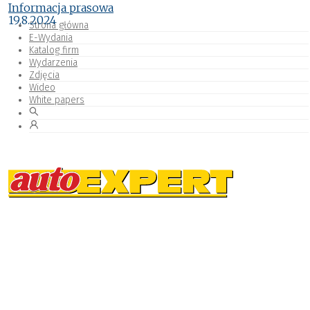
Informacja prasowa
19.8.2024
Strona główna
E-Wydania
Katalog firm
Wydarzenia
Zdjęcia
Wideo
White papers