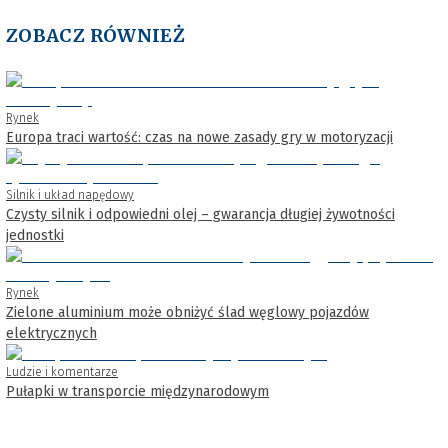
ZOBACZ RÓWNIEŻ
Rynek
Europa traci wartość: czas na nowe zasady gry w motoryzacji
Silnik i układ napędowy
Czysty silnik i odpowiedni olej – gwarancja długiej żywotności
jednostki
Rynek
Zielone aluminium może obniżyć ślad węglowy pojazdów
elektrycznych
Ludzie i komentarze
Pułapki w transporcie międzynarodowym