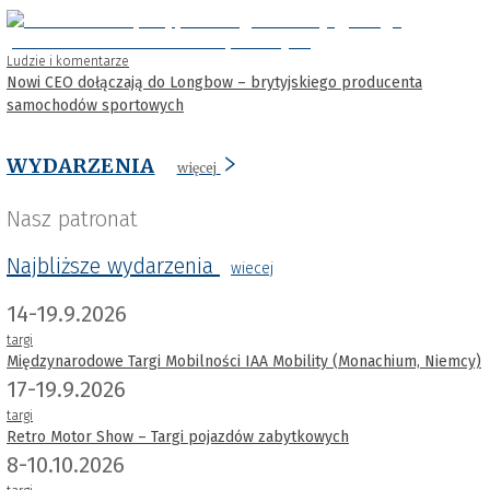
Ludzie i komentarze
Nowi CEO dołączają do Longbow – brytyjskiego producenta
samochodów sportowych
WYDARZENIA
więcej
Nasz patronat
Najbliższe wydarzenia
wiecej
14-19.9.2026
targi
Międzynarodowe Targi Mobilności IAA Mobility (Monachium, Niemcy)
17-19.9.2026
targi
Retro Motor Show – Targi pojazdów zabytkowych
8-10.10.2026