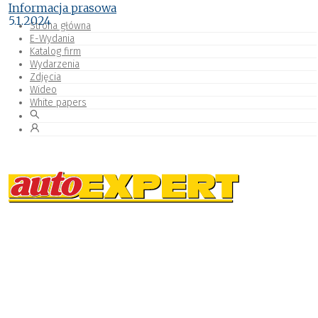
Informacja prasowa
5.1.2024
Strona główna
E-Wydania
Katalog firm
Wydarzenia
Zdjęcia
Wideo
White papers