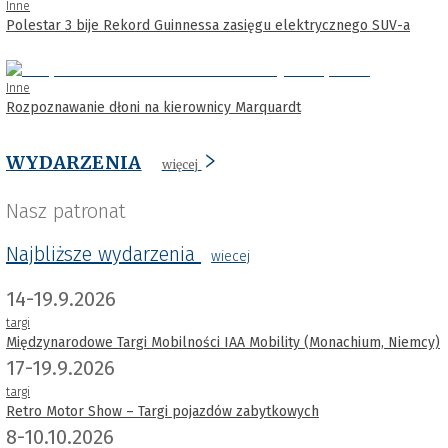
Inne
Polestar 3 bije Rekord Guinnessa zasięgu elektrycznego SUV-a
Inne
Rozpoznawanie dłoni na kierownicy Marquardt
WYDARZENIA
więcej
Nasz patronat
Najbliższe wydarzenia
wiecej
14-19.9.2026
targi
Międzynarodowe Targi Mobilności IAA Mobility (Monachium, Niemcy)
17-19.9.2026
targi
Retro Motor Show – Targi pojazdów zabytkowych
8-10.10.2026