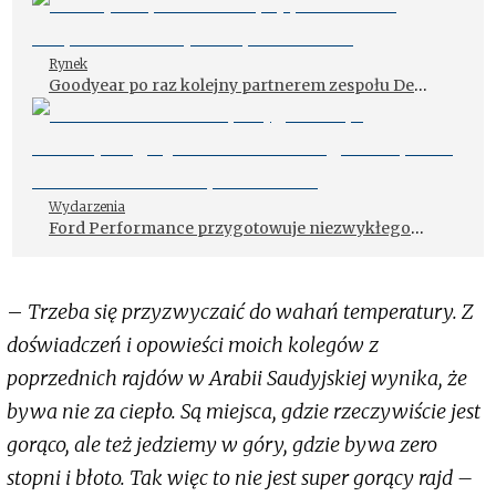
Rynek
Goodyear po raz kolejny partnerem zespołu De
Rooy w Rajdzie Dakar
Wydarzenia
Ford Performance przygotowuje niezwykłego
„twardziela” Rangera Raptora T1+ do startu w
Rajdzie Dakar
–
Trzeba się przyzwyczaić do wahań temperatury. Z
doświadczeń i opowieści moich kolegów z
poprzednich rajdów w Arabii Saudyjskiej wynika, że
bywa nie za ciepło. Są miejsca, gdzie rzeczywiście jest
gorąco, ale też jedziemy w góry, gdzie bywa zero
stopni i błoto. Tak więc to nie jest super gorący rajd –