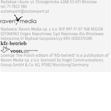
Redakcje i biura: ul. Strzegomska 42AB 53-611 Wrocław
tel. 71 7823 180
autoexpert@autoexpert.pl
Wydawca: Raven Media sp. z o.o. NIP 897-17-67-168 REGON
021366963 Organ Rejestrowy: Sąd Rejonowy dla Wrocławia
Fabrycznej VI Wydział Gospodarczy KRS 0000370285
Licencja: The Polish edition of "kfz-betrieb" is a publication of
Raven Media sp. z o.o. licensed by Vogel Communications
Group GmbH & Co. KG, 97082 Wurzburg/Germany.