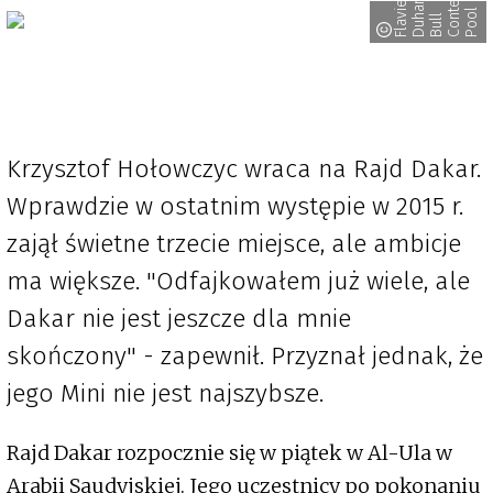
t
F
l
a
e
n
D
u
m
e
l
/
R
e
B
u
l
C
o
e
n
P
o
i
a
t
l
v
h
l
n
o
Krzysztof Hołowczyc wraca na Rajd Dakar.
Wprawdzie w ostatnim występie w 2015 r.
zajął świetne trzecie miejsce, ale ambicje
ma większe. "Odfajkowałem już wiele, ale
Dakar nie jest jeszcze dla mnie
skończony" - zapewnił. Przyznał jednak, że
jego Mini nie jest najszybsze.
Rajd Dakar rozpocznie się w piątek w Al-Ula w
Arabii Saudyjskiej. Jego uczestnicy po pokonaniu